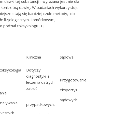
dawki tej substancji i wyrażana jest nie dla
a konkretną dawkę. W badaniach wykorzystuje
niejsze stają się bardziej czułe metody, do
h: fizjologicznym, komórkowym,
podział toksykologii [3].
Kliniczna
Sądowa
toksykologia
Dotyczy
diagnostyki i
Przygotowanie
leczenia ostrych
zatruć
ekspertyz
ania
-
sądowych
ziaływania
przypadkowych,
sycznych