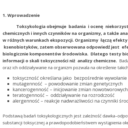
1. Wprowadzenie
Toksykologia obejmuje badania i ocenę niekorzystneg
chemicznych i innych czynników na organizmy, a także an
w różnych warunkach ekspozycji. Organizmy łączą efek
ksenobiotyków, zatem obserwowana odpowiedź jest efe
biologicznie komponentów środowiska. Dlatego testy bi
informacji o skali toksyczności niż analizy chemiczne.
Bada
oraz ich oddziaływanie na organizm pozwala na określenie takich
toksyczność określana jako bezpośrednie wywołani
mutagenność – powodowanie zmian genetycznych
kancerogenność – inicjowanie zmian nowotworowych
teratogenność – oddziaływanie na rozrodczość
alergenność – reakcje nadwrażliwości na czynniki śro
Podstawą badań toksykologicznych jest zależność dawka–odpow
substancji toksycznej a prawdopodobieństwem wystąpienia ok