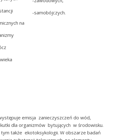
-zawodowych,
tancji
-samobójczych.
micznych na
anizmy
ócz
owieka
ystępuje emisja zanieczyszczeń do wód,
utki dla organizmów bytujących w środowisku.
w tym także ekotoksykologii. W obszarze badań