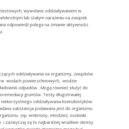
 testowych, wywołane oddziaływaniem w
ielokrotnym lub stałym narażeniu na związek
na odpowiedź polega na zmianie aktywności
u.
tyczących oddziaływania na organizmy, związków
ać w wodach powierzchniowych, wodzie
składowisk odpadów. Mogą również służyć do
ioremediacji gruntów. Testy długotrwałej
eny niekorzystnego oddziaływania ksenobiotyków
 Badana substancja podawana jest do organizmu
organizmu (np. embriony, młodzież, osobniki
 i zazwyczaj są to najbardziej wrażliwe okresy