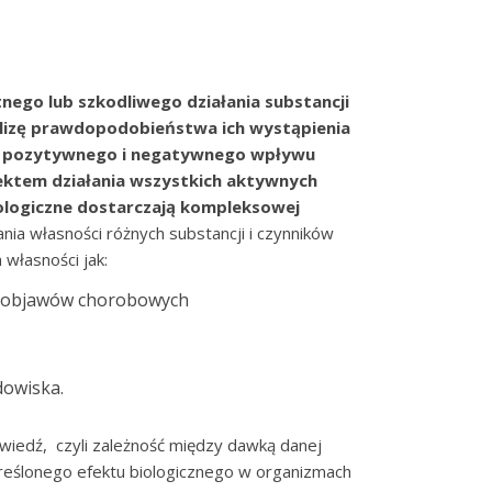
o lub szkodliwego działania substancji
alizę prawdopodobieństwa ich wystąpienia
ty pozytywnego i negatywnego wpływu
ktem działania wszystkich aktywnych
ologiczne dostarczają kompleksowej
nia własności różnych substancji i czynników
 własności jak:
e objawów chorobowych
dowiska.
iedź, czyli zależność między dawką danej
reślonego efektu biologicznego w organizmach