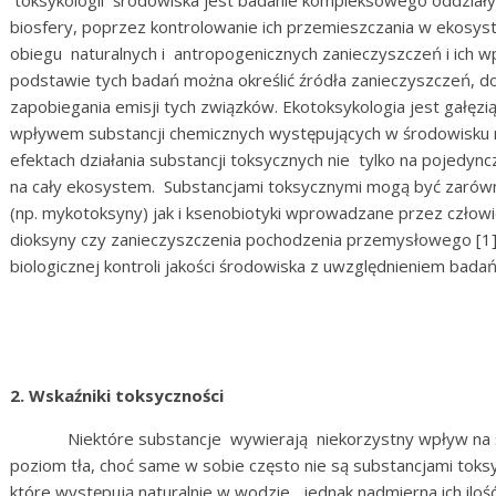
toksykologii środowiska jest badanie kompleksowego oddziały
biosfery, poprzez kontrolowanie ich przemieszczania w ekosys
obiegu naturalnych i antropogenicznych zanieczyszczeń i ich w
podstawie tych badań można określić źródła zanieczyszczeń, d
zapobiegania emisji tych związków. Ekotoksykologia jest gałęzi
wpływem substancji chemicznych występujących w środowisku na
efektach działania substancji toksycznych nie tylko na pojed
na cały ekosystem. Substancjami toksycznymi mogą być zarówn
(np. mykotoksyny) jak i ksenobiotyki wprowadzane przez człowi
dioksyny czy zanieczyszczenia pochodzenia przemysłowego [1]
biologicznej kontroli jakości środowiska z uwzględnieniem badań
2.
Wskaźniki toksyczności
Niektóre substancje wywierają niekorzystny wpływ na śro
poziom tła, choć same w sobie często nie są substancjami toks
które występują naturalnie w wodzie, jednak nadmierna ich ilo