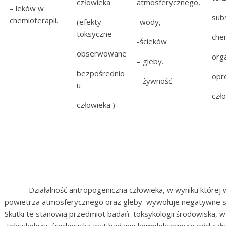
człowieka
atmosferycznego,
– leków w
subs
chemioterapii.
(efekty
-wody,
toksyczne
che
-ścieków
obserwowane
org
– gleby.
bezpośrednio
opr
– żywność
u
czł
człowieka )
Działalność antropogeniczna człowieka, w wyniku której w
powietrza atmosferycznego oraz gleby wywołuje negatywne sk
Skutki te stanowią przedmiot badań toksykologii środowiska, 