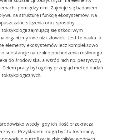
wania substancji toksycznych na elementy
temach i pomiędzy nimi. Zajmuje się badaniem
pływu na strukturę i funkcję ekosystemów. Na
opuszczalne stężenia oraz sposoby
ą toksykologii zajmującą się szkodliwym
 organizmy inne niż człowiek. Jest to nauka o
yncze elementy ekosystemów lecz kompleksowo
o substancje naturalne pochodzenia roślinnego
eka do środowiska, a wśród nich np. pestycydy,
. Celem pracy był ogólny przegląd metod badań
 toksykologicznych.
dowisko wtedy, gdy ich ilość przekracza
ycznymi. Przykładem mogą być tu fosforany,
ść powoduje eutrofizację zbiorników wodnych.