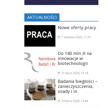
AKTUALNOŚCI
Nowe oferty pracy
7 sierpnia 2026
, 11:37
Do 140 mln zł na
innowacje w
biotechnologii
31 lipca 2026
, 15:18
Badania biegłości –
zanieczyszczenia,
osady i in.
24 lipca 2026
, 13:46