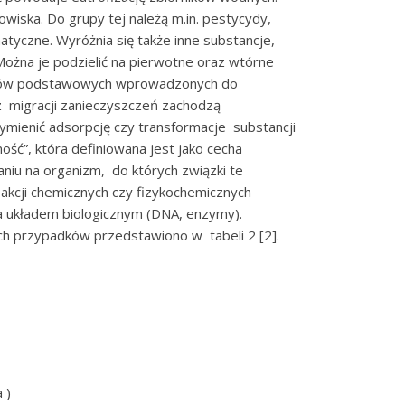
wiska. Do grupy tej należą m.in. pestycydy,
tyczne. Wyróżnia się także inne substancje,
Można je podzielić na pierwotne oraz wtórne
iązków podstawowych wprowadzonych do
 migracji zanieczyszczeń zachodzą
mienić adsorpcję czy transformacje substancji
ość”, która definiowana jest jako cecha
niu na organizm, do których związki te
eakcji chemicznych czy fizykochemicznych
a układem biologicznym (DNA, enzymy).
ych przypadków przedstawiono w tabeli 2 [2].
 )