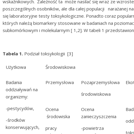
wskaźnikowych. Zależność ta może nasilać się wraz ze wzrostem 
poszczególnych osobników, ale dla całej populacji narażanej n
się laboratoryjne testy toksykologiczne. Ponadto coraz popular
których należą biomarkery stosowane w badaniach na poziomac
subkomórkowym i molekularnym [ 1,2]. W tabeli 1 przedstawiono 
Tabela 1.
Podział toksykologii [3]
Użytkowa
Środowiskowa
Badania
Przemysłowa
Pozaprzemysłowa
Eko
oddziaływań na
środowiskowa
organizmy:
-pestycydów,
Ocena
Ocena
Bad
środowiska
zanieczyszczenia
-środków
odd
konserwujących,
pracy
-powietrza
tok