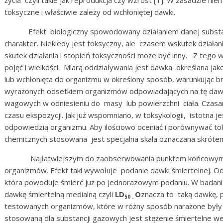
życia czyli takie jak reprodukcja czy wzrost [1]. W zasadzie n
toksyczne i właściwie zależy od wchłoniętej dawki.
Efekt biologiczny spowodowany działaniem danej substanc
charakter. Niekiedy jest toksyczny, ale czasem wskutek działa
skutek działania i stopień toksyczności może być inny. Z tego 
pojęć i wielkości. Miarą oddziaływania jest dawka określana jak
lub wchłonięta do organizmu w określony sposób, warunkując br
wyrażonych odsetkiem organiz­mów odpowiadających na tę dawk
wagowych w odniesieniu do masy lub powierzchni ciała. Czasa
czasu ekspozycji. Jak już wspomniano, w toksykologii, istotna 
odpowiedzią organizmu. Aby ilościowo oceniać i porównywać t
chemicznych stosowana jest specjalna skala oznaczana skrót
Najłatwiejszym do zaobserwowania punktem końcowym w do
organizmów. Efekt taki wywołuje podanie dawki śmiertelnej. Odpo
która powoduje śmierć już po jednorazowym podaniu. W badania
dawkę śmiertelną medialną czyli
LD
O
znacza to taką dawkę, p
50 .
testowanych organizmów, które w różny sposób narażone były n
stosowaną dla substancji gazowych jest stężenie śmiertelne 