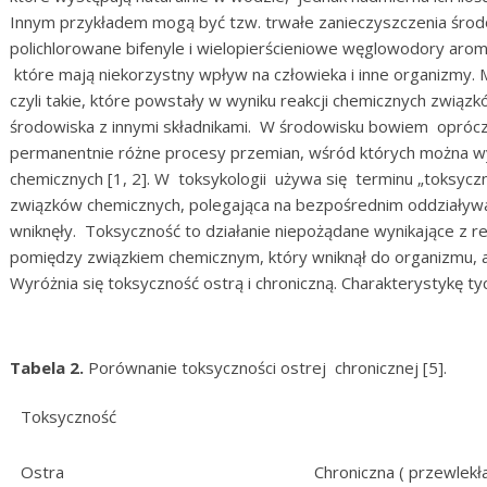
Innym przykładem mogą być tzw. trwałe zanieczyszczenia środo
polichlorowane bifenyle i wielopierścieniowe węglowodory aroma
które mają niekorzystny wpływ na człowieka i inne organizmy. 
czyli takie, które powstały w wyniku reakcji chemicznych zw
środowiska z innymi składnikami. W środowisku bowiem oprócz
permanentnie różne procesy przemian, wśród których można wy
chemicznych [1, 2]. W toksykologii używa się terminu „toksyczn
związków chemicznych, polegająca na bezpośrednim oddziaływa
wniknęły. Toksyczność to działanie niepożądane wynikające z r
pomiędzy związkiem chemicznym, który wniknął do organizmu, 
Wyróżnia się toksyczność ostrą i chroniczną. Charakterystykę t
Tabela 2.
Porównanie toksyczności ostrej chronicznej [5].
Toksyczność
Ostra
Chroniczna ( przewlekła