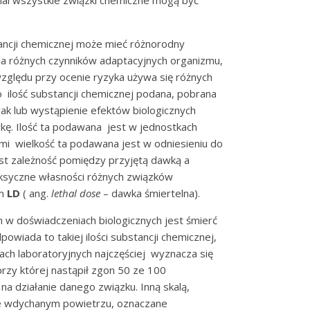
iemal wszystkie związki chemiczne mogą być
ji chemicznej może mieć różnorodny
nia różnych czynników adaptacyjnych organizmu,
względu przy ocenie ryzyka używa się różnych
o ilość substancji chemicznej podana, pobrana
ak lub wystąpienie efektów biologicznych
ę. Ilość ta podawana jest w jednostkach
mi wielkość ta podawana jest w odniesieniu do
jest zależność pomiędzy przyjętą dawką a
oksyczne własności różnych związków
em
LD
( ang.
lethal dose
– dawka śmiertelna).
świadczeniach biologicznych jest śmierć
wiada to takiej ilości substancji chemicznej,
ch laboratoryjnych najczęściej wyznacza się
rzy której nastąpił zgon 50 ze 100
a działanie danego związku. Inną skalą,
we wdychanym powietrzu, oznaczane