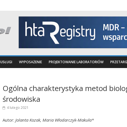
USŁUGI
WYPOSAŻENIE
PROJEKTOWANIE LABORATORIÓW
PRZETARG
Ogólna charakterystyka metod biologi
środowiska
4 lutego 2021
Autor:
Jolanta Kozak, Maria Włodarczyk-Makuła*