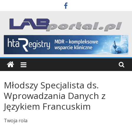
Skip
to
content
Labportal
Laboratoria
Aparatura
Badania
Młodszy Specjalista ds.
Wprowadzania Danych z
Językiem Francuskim
Twoja rola