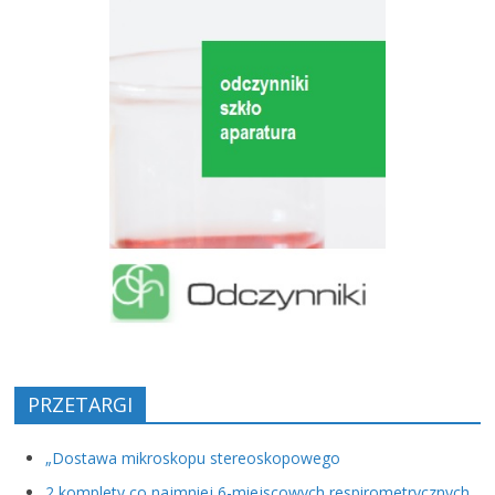
PRZETARGI
„Dostawa mikroskopu stereoskopowego
2 komplety co najmniej 6-miejscowych respirometrycznych