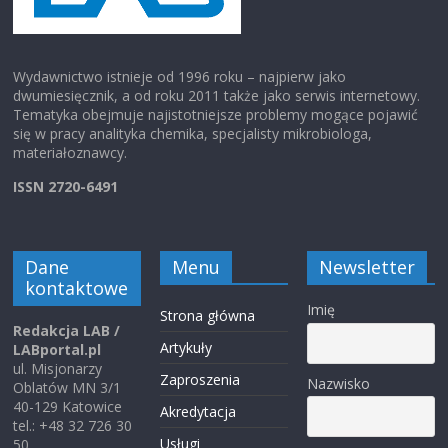
Wydawnictwo istnieje od 1996 roku – najpierw jako
dwumiesięcznik, a od roku 2011 także jako serwis internetowy.
Tematyka obejmuje najistotniejsze problemy mogące pojawić
się w pracy analityka chemika, specjalisty mikrobiologa,
materiałoznawcy.
ISSN 2720-6491
Dane
Menu
Newsletter
kontaktowe
Imię
Strona główna
Redakcja LAB /
Artykuły
LABportal.pl
ul. Misjonarzy
Zaproszenia
Nazwisko
Oblatów MN 3/1
40-129 Katowice
Akredytacja
tel.: +48 32 726 30
Usługi
50