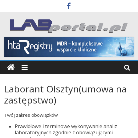
Skip
to
content
Labportal
Laboratoria
Aparatura
Badania
Laborant Olsztyn(umowa na
zastępstwo)
Twój zakres obowiązków
Prawidłowe i terminowe wykonywanie analiz
laboratoryjnych zgodnie z obowiązującymi