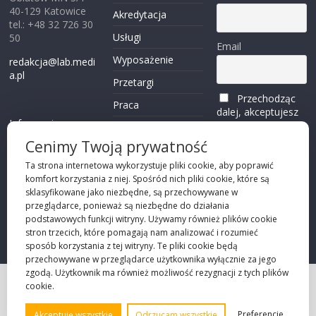
40-129 Katowice
Akredytacja
tel.: +48 32 726 30
Usługi
50
Email
Wyposażenie
redakcja@lab.medi
a.pl
Przetargi
Przechodząc
Praca
dalej, akceptujesz
Informacje o
politykę
Reklama
plikach cookies
prywatności
Cenimy Twoją prywatność
Kontakt
(zobacz)
Ta strona internetowa wykorzystuje pliki cookie, aby poprawić
komfort korzystania z niej. Spośród nich pliki cookie, które są
Przechodząc dalej,
sklasyfikowane jako niezbędne, są przechowywane w
akceptujesz
polity
przeglądarce, ponieważ są niezbędne do działania
kę prywatności
podstawowych funkcji witryny. Używamy również plików cookie
stron trzecich, które pomagają nam analizować i rozumieć
sposób korzystania z tej witryny. Te pliki cookie będą
przechowywane w przeglądarce użytkownika wyłącznie za jego
zgodą. Użytkownik ma również możliwość rezygnacji z tych plików
cookie.
Projekt strony
©2026 Robie Sp. z o.o.
Preferencje
Akceptuję wszystkie
Odrzucam wszystkie