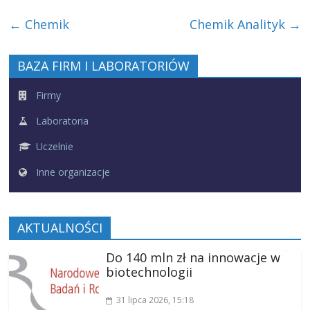
←
Chemik
Chemik Analityk
→
BAZA FIRM I LABORATORIÓW
Firmy
Laboratoria
Uczelnie
Inne organizacje
AKTUALNOŚCI
Do 140 mln zł na innowacje w
biotechnologii
31 lipca 2026
, 15:18