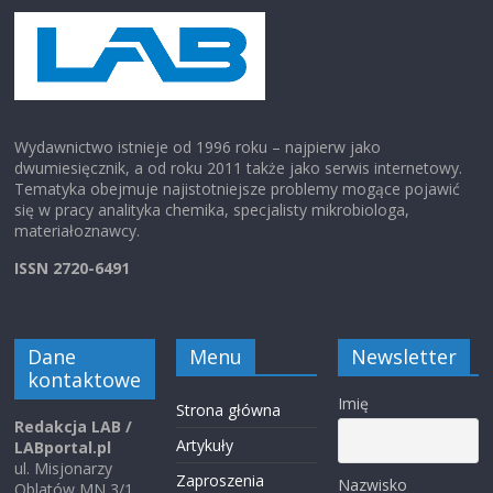
Wydawnictwo istnieje od 1996 roku – najpierw jako
dwumiesięcznik, a od roku 2011 także jako serwis internetowy.
Tematyka obejmuje najistotniejsze problemy mogące pojawić
się w pracy analityka chemika, specjalisty mikrobiologa,
materiałoznawcy.
ISSN 2720-6491
Dane
Menu
Newsletter
kontaktowe
Imię
Strona główna
Redakcja LAB /
Artykuły
LABportal.pl
ul. Misjonarzy
Zaproszenia
Nazwisko
Oblatów MN 3/1