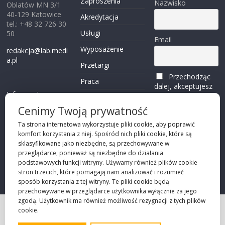
Zaproszenia
Nazwisko
Oblatów MN 3/1
40-129 Katowice
Akredytacja
tel.: +48 32 726 30
Usługi
50
Email
Wyposażenie
redakcja@lab.medi
a.pl
Przetargi
Przechodząc
Praca
dalej, akceptujesz
Informacje o
politykę
Reklama
plikach cookies
prywatności
Cenimy Twoją prywatność
Kontakt
(zobacz)
Ta strona internetowa wykorzystuje pliki cookie, aby poprawić
komfort korzystania z niej. Spośród nich pliki cookie, które są
Przechodząc dalej,
sklasyfikowane jako niezbędne, są przechowywane w
akceptujesz
polity
przeglądarce, ponieważ są niezbędne do działania
kę prywatności
podstawowych funkcji witryny. Używamy również plików cookie
stron trzecich, które pomagają nam analizować i rozumieć
sposób korzystania z tej witryny. Te pliki cookie będą
przechowywane w przeglądarce użytkownika wyłącznie za jego
zgodą. Użytkownik ma również możliwość rezygnacji z tych plików
cookie.
Projekt strony
©2026 Robie Sp. z o.o.