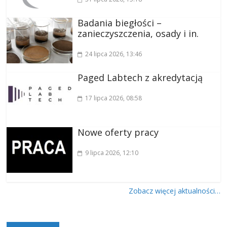
Badania biegłości –
zanieczyszczenia, osady i in.
24 lipca 2026
, 13:46
Paged Labtech z akredytacją
17 lipca 2026
, 08:58
Nowe oferty pracy
9 lipca 2026
, 12:10
Zobacz więcej aktualności…