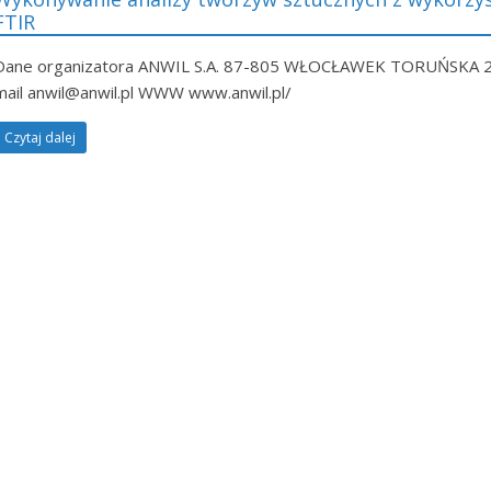
FTIR
Dane organizatora ANWIL S.A. 87-805 WŁOCŁAWEK TORUŃSKA 222
mail anwil@anwil.pl WWW www.anwil.pl/
Czytaj dalej