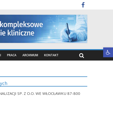
Otwórz pasek narzędzi
I
PRACA
ARCHIWUM
KONTAKT
nych
ALIZACJI SP. Z O.O. WE WŁOCŁAWKU 87-800