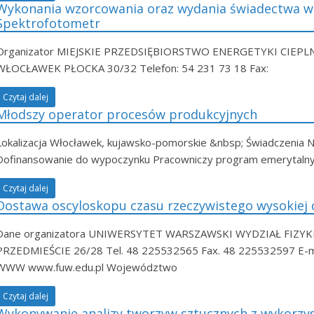
Wykonania wzorcowania oraz wydania świadectwa wz
Spektrofotometr
Organizator MIEJSKIE PRZEDSIĘBIORSTWO ENERGETYKI CIEPLN
WŁOCŁAWEK PŁOCKA 30/32 Telefon: 54 231 73 18 Fax:
Czytaj dalej
Młodszy operator procesów produkcyjnych
Lokalizacja Włocławek, kujawsko-pomorskie &nbsp; Świadczenia 
Dofinansowanie do wypoczynku Pracowniczy program emerytaln
Czytaj dalej
Dostawa oscyloskopu czasu rzeczywistego wysokiej c
Dane organizatora UNIWERSYTET WARSZAWSKI WYDZIAŁ FIZY
PRZEDMIEŚCIE 26/28 Tel. 48 225532565 Fax. 48 225532597 E-ma
WWW www.fuw.edu.pl Województwo
Czytaj dalej
Wykonywanie analizy tworzyw sztucznych z wykorzy