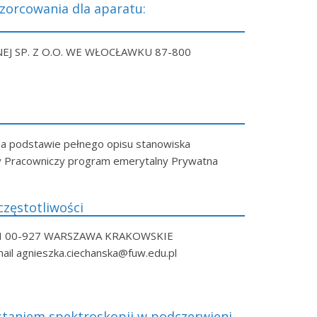
orcowania dla aparatu:
EJ SP. Z O.O. WE WŁOCŁAWKU 87-800
Na podstawie pełnego opisu stanowiska
y Pracowniczy program emerytalny Prywatna
zęstotliwości
KI 00-927 WARSZAWA KRAKOWSKIE
il agnieszka.ciechanska@fuw.edu.pl
staniem spektroskopii w podczerwieni