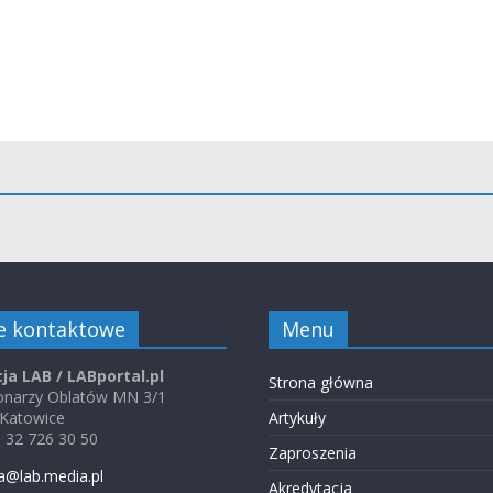
e kontaktowe
Menu
ja LAB / LABportal.pl
Strona główna
jonarzy Oblatów MN 3/1
 Katowice
Artykuły
48 32 726 30 50
Zaproszenia
a@lab.media.pl
Akredytacja