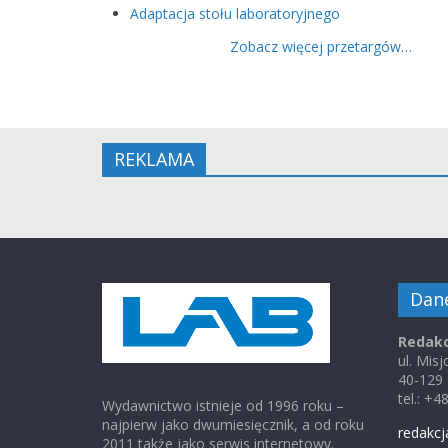
Adaptacja stołu laboratoryjnego
Zobacz więcej przetargów…
REKLAMA
Dan
Redakc
ul. Mis
40-129
tel.: +
Wydawnictwo istnieje od 1996 roku –
najpierw jako dwumiesięcznik, a od roku
redakcj
2011 także jako serwis internetowy.