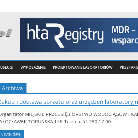
USŁUGI
WYPOSAŻENIE
PROJEKTOWANIE LABORATORIÓW
PRZETARG
Archiwa
Zakup i dostawa sprzętu oraz urządzeń laboratoryj
Organizator MIEJSKIE PRZEDSIĘBIORSTWO WODOCIĄGÓW I KAN
WŁOCŁAWEK TORUŃSKA 146 Telefon: 54 230 17 00
Czytaj dalej