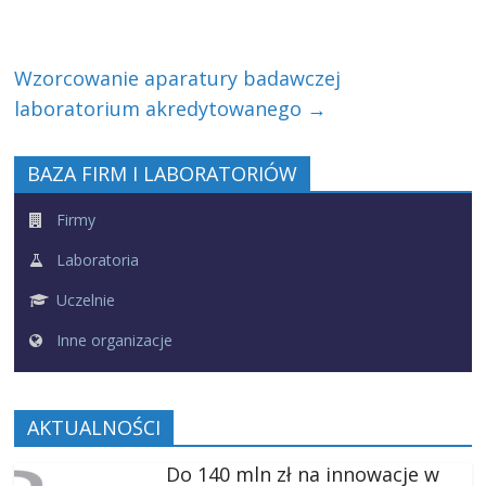
Wzorcowanie aparatury badawczej
laboratorium akredytowanego
→
BAZA FIRM I LABORATORIÓW
Firmy
Laboratoria
Uczelnie
Inne organizacje
AKTUALNOŚCI
Do 140 mln zł na innowacje w