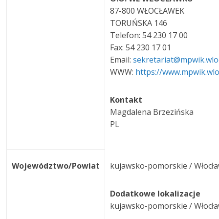
87-800 WŁOCŁAWEK
TORUŃSKA 146
Telefon: 54 230 17 00
Fax: 54 230 17 01
Email:
sekretariat@mpwik.wlo
WWW:
https://www.mpwik.wlo
Kontakt
Magdalena Brzezińska
PL
Województwo/Powiat
kujawsko-pomorskie / Włocł
Dodatkowe lokalizacje
kujawsko-pomorskie / Włocł