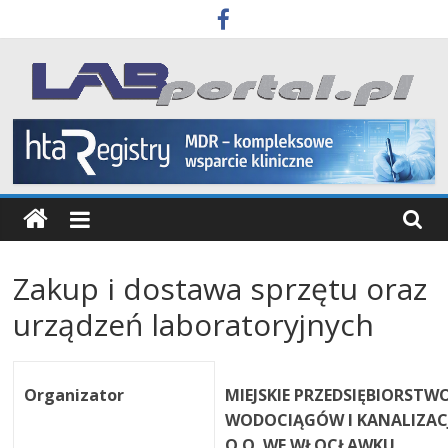
Skip
to
content
Labportal
Laboratoria
Aparatura
Badania
Zakup i dostawa sprzętu oraz
urządzeń laboratoryjnych
Organizator
MIEJSKIE PRZEDSIĘBIORSTW
WODOCIĄGÓW I KANALIZACJI
O.O. WE WŁOCŁAWKU