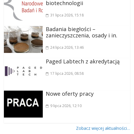
biotechnologii
31 lipca 2026
, 15:18
Badania biegłości –
zanieczyszczenia, osady i in.
24 lipca 2026
, 13:46
Paged Labtech z akredytacją
17 lipca 2026
, 08:58
Nowe oferty pracy
9 lipca 2026
, 12:10
Zobacz więcej aktualności…