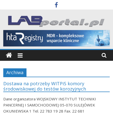
Skip
to
content
Labportal
Laboratoria
Aparatura
Badania
Archiwa
Dostawa na potrzeby WITPiS komory
środowiskowej do testów korozyjnych
Dane organizatora WOJSKOWY INSTYTUT TECHNIKI
PANCERNEJ I SAMOCHODOWEJ 05-070 SULEJÓWEK
OKUNIEWSKA 1 Tel. 22 783 19 28 Fax. 22 681