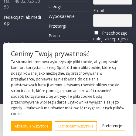
tel.: +48 32 726 30
Usługi
50
Email
Wyposażenie
redakcja@lab.medi
a.pl
Przetargi
Przechodząc
Praca
dalej, akceptujesz
Informacje o
politykę
Reklama
plikach cookies
prywatności
Cenimy Twoją prywatność
Kontakt
(zobacz)
Ta strona internetowa wykorzystuje pliki cookie, aby poprawić
komfort korzystania z niej. Spośród nich pliki cookie, które są
Przechodząc dalej,
sklasyfikowane jako niezbędne, są przechowywane w
akceptujesz
polity
przeglądarce, ponieważ są niezbędne do działania
kę prywatności
podstawowych funkcji witryny. Używamy również plików cookie
stron trzecich, które pomagają nam analizować i rozumieć
sposób korzystania z tej witryny. Te pliki cookie będą
przechowywane w przeglądarce użytkownika wyłącznie za jego
zgodą. Użytkownik ma również możliwość rezygnacji z tych plików
cookie.
Projekt strony
©2026 Robie Sp. z o.o.
Preferencje
Akceptuję wszystkie
Odrzucam wszystkie