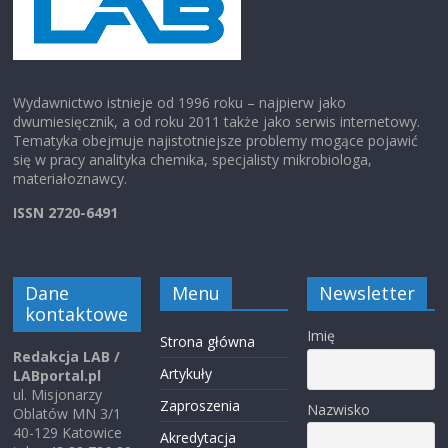
Wydawnictwo istnieje od 1996 roku – najpierw jako
dwumiesięcznik, a od roku 2011 także jako serwis internetowy.
Tematyka obejmuje najistotniejsze problemy mogące pojawić
się w pracy analityka chemika, specjalisty mikrobiologa,
materiałoznawcy.
ISSN 2720-6491
Dane
Menu
Newsletter
kontaktowe
Imię
Strona główna
Redakcja LAB /
Artykuły
LABportal.pl
ul. Misjonarzy
Zaproszenia
Nazwisko
Oblatów MN 3/1
40-129 Katowice
Akredytacja