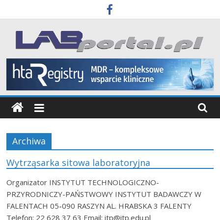
Skip
to
content
Labportal
Laboratoria
Aparatura
Badania
Archiwa
Wytrząsarka sitowa laboratoryjna
Organizator INSTYTUT TECHNOLOGICZNO-
PRZYRODNICZY-PAŃSTWOWY INSTYTUT BADAWCZY W
FALENTACH 05-090 RASZYN AL. HRABSKA 3 FALENTY
Telefon: 22 628 37 63 Email: itp@itp.edu.pl