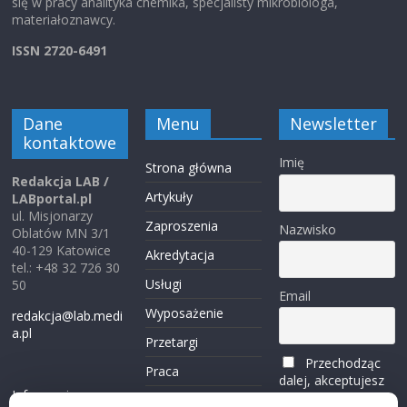
się w pracy analityka chemika, specjalisty mikrobiologa,
materiałoznawcy.
ISSN 2720-6491
Dane
Menu
Newsletter
kontaktowe
Imię
Strona główna
Redakcja LAB /
Artykuły
LABportal.pl
ul. Misjonarzy
Zaproszenia
Nazwisko
Oblatów MN 3/1
40-129 Katowice
Akredytacja
tel.: +48 32 726 30
Usługi
50
Email
Wyposażenie
redakcja@lab.medi
a.pl
Przetargi
Przechodząc
Praca
dalej, akceptujesz
Informacje o
politykę
Reklama