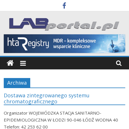
Skip
to
content
Labportal
Laboratoria
Aparatura
Badania
Archiwa
Dostawa zintegrowanego systemu
chromatograficznego
Organizator WOJEWÓDZKA STACJA SANITARNO-
EPIDEMIOLOGICZNA W ŁODZI 90-046 ŁÓDŹ WODNA 40
Telefon: 42 253 62 00