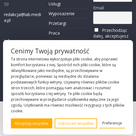
Usługi
50
Email
Wyposażenie
redakcja@lab.medi
a.pl
Przetargi
Przechodząc
Praca
dalej, akceptujesz
Informacje o
politykę
Reklama
plikach cookies
prywatności
Cenimy Twoją prywatność
Kontakt
(zobacz)
Ta strona internetowa wykorzystuje pliki cookie, aby poprawić
komfort korzystania z niej. Spośród nich pliki cookie, które są
Przechodząc dalej,
sklasyfikowane jako niezbędne, są przechowywane w
akceptujesz
polity
przeglądarce, ponieważ są niezbędne do działania
kę prywatności
podstawowych funkcji witryny. Używamy również plików cookie
stron trzecich, które pomagają nam analizować i rozumieć
sposób korzystania z tej witryny. Te pliki cookie będą
przechowywane w przeglądarce użytkownika wyłącznie za jego
zgodą. Użytkownik ma również możliwość rezygnacji z tych plików
cookie.
Projekt strony
©2026 Robie Sp. z o.o.
Preferencje
Akceptuję wszystkie
Odrzucam wszystkie