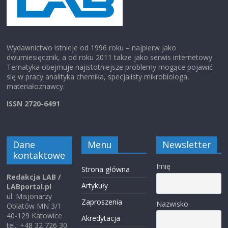
Wydawnictwo istnieje od 1996 roku – najpierw jako
dwumiesięcznik, a od roku 2011 także jako serwis internetowy.
Tematyka obejmuje najistotniejsze problemy mogące pojawić
się w pracy analityka chemika, specjalisty mikrobiologa,
materiałoznawcy.
ISSN 2720-6491
Dane
Menu
Newsletter
kontaktowe
Imię
Strona główna
Redakcja LAB /
Artykuły
LABportal.pl
ul. Misjonarzy
Zaproszenia
Nazwisko
Oblatów MN 3/1
40-129 Katowice
Akredytacja
tel.: +48 32 726 30