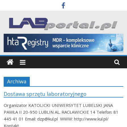
Skip
to
content
Labportal
Laboratoria
Aparatura
Badania
Archiwa
Dostawa sprzętu laboratoryjnego
Organizator KATOLICKI UNIWERSYTET LUBELSKI JANA
PAWŁA II 20-950 LUBLIN AL. RACŁAWICKIE 14 Telefon: 81
445 41 01 Email: dzp@kul.pl WWW: http://www.kul.pl/
Kontakt