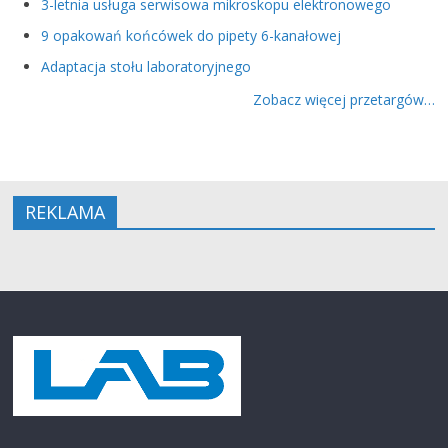
3-letnia usługa serwisowa mikroskopu elektronowego
9 opakowań końcówek do pipety 6-kanałowej
Adaptacja stołu laboratoryjnego
Zobacz więcej przetargów…
REKLAMA