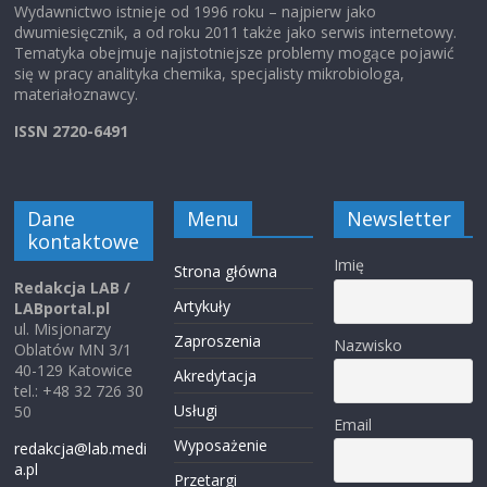
Wydawnictwo istnieje od 1996 roku – najpierw jako
dwumiesięcznik, a od roku 2011 także jako serwis internetowy.
Tematyka obejmuje najistotniejsze problemy mogące pojawić
się w pracy analityka chemika, specjalisty mikrobiologa,
materiałoznawcy.
ISSN 2720-6491
Dane
Menu
Newsletter
kontaktowe
Imię
Strona główna
Redakcja LAB /
Artykuły
LABportal.pl
ul. Misjonarzy
Zaproszenia
Nazwisko
Oblatów MN 3/1
40-129 Katowice
Akredytacja
tel.: +48 32 726 30
Usługi
50
Email
Wyposażenie
redakcja@lab.medi
a.pl
Przetargi