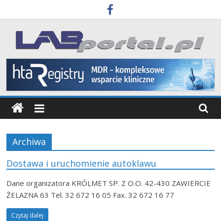
Skip
to
content
Labportal
Laboratoria
Aparatura
Badania
Archiwa
Dostawa i uruchomienie autoklawu
Dane organizatora KRÓLMET SP. Z O.O. 42-430 ZAWIERCIE
ŻELAZNA 63 Tel. 32 672 16 05 Fax. 32 672 16 77
Czytaj dalej