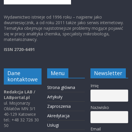
Wydawnictwo istnieje od 1996 roku – najpierw jako
dwumiesięcznik, a od roku 2011 także jako serwis internetowy.
Tematyka obejmuje najistotniejsze problemy mogące pojawić
się w pracy analityka chemika, specjalisty mikrobiologa,
materiałoznawcy.
ISSN 2720-6491
Dane
Menu
Newsletter
kontaktowe
Imię
Strona główna
Redakcja LAB /
Artykuły
LABportal.pl
ul. Misjonarzy
Zaproszenia
Nazwisko
Oblatów MN 3/1
40-129 Katowice
Akredytacja
tel.: +48 32 726 30
Usługi
50
Email