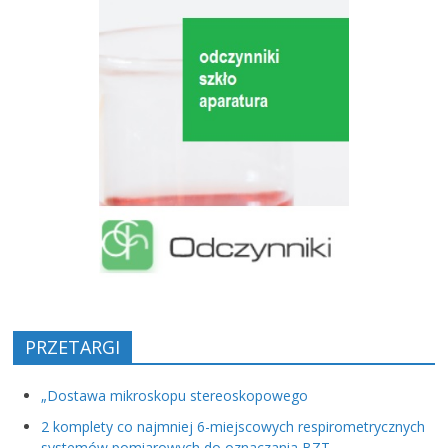
PRZETARGI
„Dostawa mikroskopu stereoskopowego
2 komplety co najmniej 6-miejscowych respirometrycznych
systemów pomiarowych do oznaczania BZT,