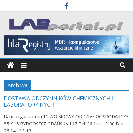
Skip
to
content
Labportal
Laboratoria
Aparatura
Badania
Archiwa
DOSTAWA ODCZYNNIKÓW CHEMICZNYCH I
LABORATORYJNYCH
Dane organizatora 11 WOJSKOWY ODDZIAŁ GOSPODARCZY
85-915 BYDGOSZCZ GDAŃSKA 147 Tel. 26 141 13 00 Fax.
26 141 13 13