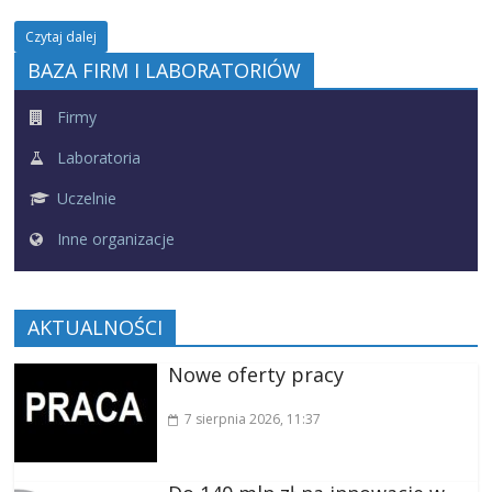
Czytaj dalej
BAZA FIRM I LABORATORIÓW
Firmy
Laboratoria
Uczelnie
Inne organizacje
AKTUALNOŚCI
Nowe oferty pracy
7 sierpnia 2026
, 11:37