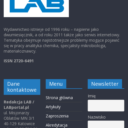
Wydawnictwo istnieje od 1996 roku – najpierw jako
dwumiesięcznik, a od roku 2011 także jako serwis internetowy.
Tematyka obejmuje najistotniejsze problemy mogące pojawić
się w pracy analityka chemika, specjalisty mikrobiologa,
materiałoznawcy.
ISSN 2720-6491
Dane
Menu
Newsletter
kontaktowe
Imię
Strona główna
Redakcja LAB /
Artykuły
LABportal.pl
ul. Misjonarzy
Zaproszenia
Nazwisko
Oblatów MN 3/1
40-129 Katowice
Akredytacja