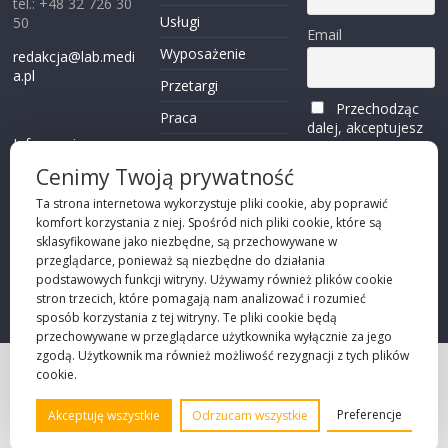
tel.: +48 32 726 30
Usługi
50
Email
Wyposażenie
redakcja@lab.medi
a.pl
Przetargi
Przechodząc
Praca
dalej, akceptujesz
Informacje o
politykę
Reklama
plikach cookies
prywatności
Cenimy Twoją prywatność
Kontakt
(zobacz)
Ta strona internetowa wykorzystuje pliki cookie, aby poprawić
komfort korzystania z niej. Spośród nich pliki cookie, które są
Przechodząc dalej,
sklasyfikowane jako niezbędne, są przechowywane w
akceptujesz
polity
przeglądarce, ponieważ są niezbędne do działania
kę prywatności
podstawowych funkcji witryny. Używamy również plików cookie
stron trzecich, które pomagają nam analizować i rozumieć
sposób korzystania z tej witryny. Te pliki cookie będą
przechowywane w przeglądarce użytkownika wyłącznie za jego
zgodą. Użytkownik ma również możliwość rezygnacji z tych plików
cookie.
Projekt strony
©2026 Robie Sp. z o.o.
Preferencje
Akceptuję wszystkie
Odrzucam wszystkie