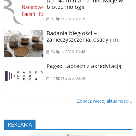
Do 140 mln zł na innowacje w
biotechnologii
31 lipca 2026
, 15:18
Badania biegłości –
zanieczyszczenia, osady i in.
24 lipca 2026
, 13:46
Paged Labtech z akredytacją
17 lipca 2026
, 08:58
Zobacz więcej aktualności…
REKLAMA