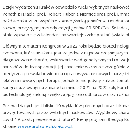
Dzięki wydarzeniu Kraków odwiedziło wielu wybitnych naukowców.
Yonath z Izraela, prof. Robert Huber z Niemiec oraz prof. Emman
października 2020 wspólnie z Amerykanką Jennifer A. Doudna o
rozwój precyzyjnej metody edycji genów CRISPR/Cas. Świadczy
stałe wpisało się w kalendarz najważniejszych spotkań świata bi
Głównym tematem Kongresu w 2022 roku będzie biotechnologia 
czerwona, która uważana jest za jedną z najnowocześniejszych
diagnozowanie chorób, wykrywanie wad genetycznych i rozwojo
narządów do transplantacji. Jej znaczenie wzrosło szczególnie 
medyczna pozwala bowiem na opracowywanie nowych narzędzi 
leków i innowacyjnych terapii. Jednak to nie jedyny zakres tem
kongresu. Z uwagi na zmianę terminu z 2021 na 2022 rok, kom
biotechnologię zieloną zwiększając grono odbiorców oraz różn
Przewidzianych jest blisko 10 wykładów plenarnych oraz kilkan
przygotowanych przez wybitnych naukowców. Wyjątkowy charakt
covid-19: past, presence and future”. Pełny program 8 edycji 
stronie
www.eurobiotech.krakow.pl
.