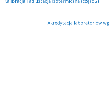
←
Kalibracja i adiustacja izotermiczna (część 2)
Akredytacja laboratoriów wg