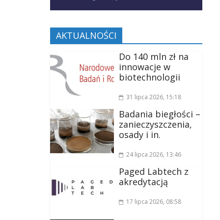
AKTUALNOŚCI
Do 140 mln zł na
innowacje w
biotechnologii
31 lipca 2026
, 15:18
Badania biegłości –
zanieczyszczenia,
osady i in.
24 lipca 2026
, 13:46
Paged Labtech z
akredytacją
17 lipca 2026
, 08:58