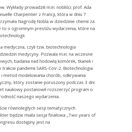
 Wykłady prowadzili m.in. nobliści: prof. Ada
uelle Charpentier z Francji, która w dniu 7
trzymała Nagrodę Nobla w dziedzinie chemii za
 to o ogromnym prestiżu wydarzenia, które na
otechnologii.
medyczna, czyli tzw. biotechnologia
 dziedzin medycyny. Pozwala m.in. na wczesne
wych, badania nad hodowlą komórek, tkanek i
w trakcie pandemii SARS-CoV-2. Biotechnologia
i metod modelowania chorób, odkrywania
atyczny, który zostanie poruszony podczas 3 dni
itet naukowy postanowił rozszerzyć program o
orodność naszego wydarzenia.
aście równoległych sesji tematycznych
er będzie miała sesja finałowa „Two years of
Kongresu dostępny jest na