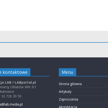
e kontaktowe
Menu
ja LAB / LABportal.pl
Strona główna
jonarzy Oblatów MN 3/1
 Katowice
Artykuły
48 32 726 30 50
Zaproszenia
a@lab.media.pl
Akredytacja