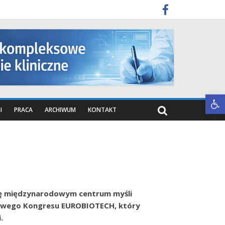
Otwórz pasek narzędzi
I
PRACA
ARCHIWUM
KONTAKT
ię międzynarodowym centrum myśli
iżowego Kongresu EUROBIOTECH, który
i.