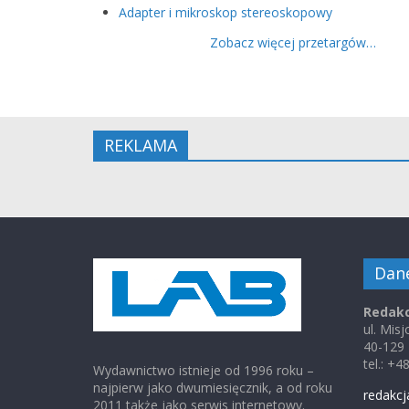
Adapter i mikroskop stereoskopowy
Zobacz więcej przetargów…
REKLAMA
Dan
Redakc
ul. Mis
40-129
tel.: +
Wydawnictwo istnieje od 1996 roku –
najpierw jako dwumiesięcznik, a od roku
redakcj
2011 także jako serwis internetowy.