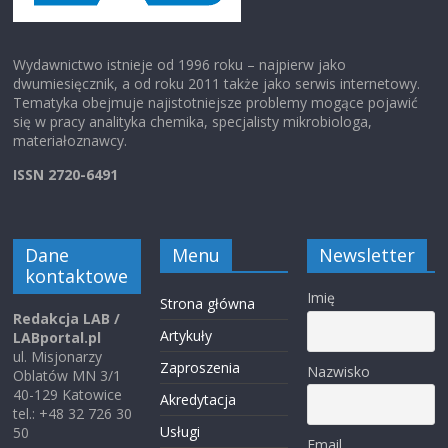
Wydawnictwo istnieje od 1996 roku – najpierw jako
dwumiesięcznik, a od roku 2011 także jako serwis internetowy.
Tematyka obejmuje najistotniejsze problemy mogące pojawić
się w pracy analityka chemika, specjalisty mikrobiologa,
materiałoznawcy.
ISSN 2720-6491
Dane
Menu
Newsletter
kontaktowe
Imię
Strona główna
Redakcja LAB /
Artykuły
LABportal.pl
ul. Misjonarzy
Zaproszenia
Nazwisko
Oblatów MN 3/1
40-129 Katowice
Akredytacja
tel.: +48 32 726 30
Usługi
50
Email