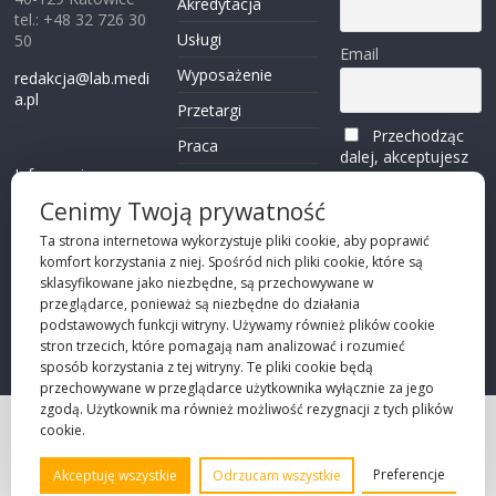
Akredytacja
tel.: +48 32 726 30
Usługi
50
Email
Wyposażenie
redakcja@lab.medi
a.pl
Przetargi
Przechodząc
Praca
dalej, akceptujesz
Informacje o
politykę
Reklama
plikach cookies
prywatności
Cenimy Twoją prywatność
Kontakt
(zobacz)
Ta strona internetowa wykorzystuje pliki cookie, aby poprawić
komfort korzystania z niej. Spośród nich pliki cookie, które są
Przechodząc dalej,
sklasyfikowane jako niezbędne, są przechowywane w
akceptujesz
polity
przeglądarce, ponieważ są niezbędne do działania
kę prywatności
podstawowych funkcji witryny. Używamy również plików cookie
stron trzecich, które pomagają nam analizować i rozumieć
sposób korzystania z tej witryny. Te pliki cookie będą
przechowywane w przeglądarce użytkownika wyłącznie za jego
zgodą. Użytkownik ma również możliwość rezygnacji z tych plików
cookie.
Projekt strony
©2026 Robie Sp. z o.o.
Preferencje
Akceptuję wszystkie
Odrzucam wszystkie