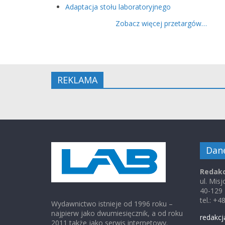
Adaptacja stołu laboratoryjnego
Zobacz więcej przetargów…
REKLAMA
Dan
Redakc
ul. Mis
40-129
tel.: +
Wydawnictwo istnieje od 1996 roku –
najpierw jako dwumiesięcznik, a od roku
redakcj
2011 także jako serwis internetowy.