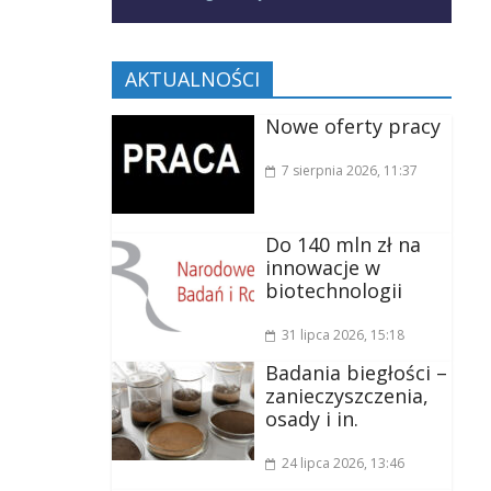
AKTUALNOŚCI
Nowe oferty pracy
7 sierpnia 2026
, 11:37
Do 140 mln zł na
innowacje w
biotechnologii
31 lipca 2026
, 15:18
Badania biegłości –
zanieczyszczenia,
osady i in.
24 lipca 2026
, 13:46