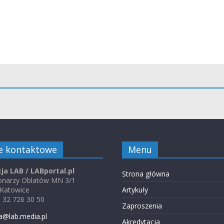
e kontaktowe
Menu
ja LAB / LABportal.pl
Strona główna
jonarzy Oblatów MN 3/1
 Katowice
Artykuły
48 32 726 30 50
Zaproszenia
a@lab.media.pl
Akredytacja