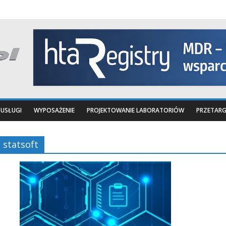
USŁUGI
WYPOSAŻENIE
PROJEKTOWANIE LABORATORIÓW
PRZETARG
statsoft