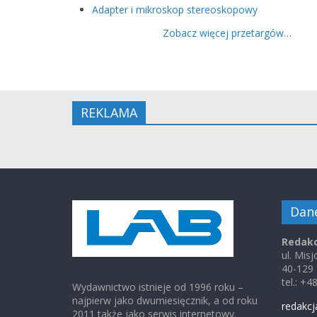
Adapter i mikroskop stereoskopowy
Zobacz więcej przetargów…
REKLAMA
Dan
Redakc
ul. Mis
40-129
tel.: +
Wydawnictwo istnieje od 1996 roku –
najpierw jako dwumiesięcznik, a od roku
redakcj
2011 także jako serwis internetowy.