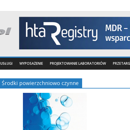
USŁUGI
WYPOSAŻENIE
PROJEKTOWANIE LABORATORIÓW
PRZETARG
Środki powierzchniowo czynne