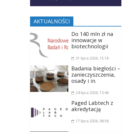
AKTUALNOŚCI
Do 140 mln zł na
innowacje w
biotechnologii
31 lipca 2026
, 15:18
Badania biegłości –
zanieczyszczenia,
osady i in.
24 lipca 2026
, 13:46
Paged Labtech z
akredytacją
17 lipca 2026
, 08:58