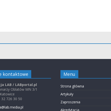
e kontaktowe
Menu
ja LAB / LABportal.pl
Strona główna
jonarzy Oblatów MN 3/1
 Katowice
Artykuły
48 32 726 30 50
Zaproszenia
a@lab.media.pl
Akredytacja