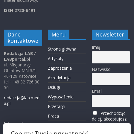
materiałoznawcy.
ISSN 2720-6491
Dane
Menu
Newsletter
kontaktowe
Imię
Strona główna
Redakcja LAB /
Artykuły
LABportal.pl
ul. Misjonarzy
Zaproszenia
Nazwisko
Oblatów MN 3/1
40-129 Katowice
Akredytacja
tel.: +48 32 726 30
Usługi
50
Email
Wyposażenie
redakcja@lab.medi
a.pl
Przetargi
Przechodząc
Praca
dalej, akceptujesz
Informacje o
politykę
Reklama
plikach cookies
prywatności
Cenimy Twoją prywatność