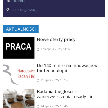
Uczelnie
Inne organizacje
AKTUALNOŚCI
Nowe oferty pracy
7 sierpnia 2026
, 11:37
Do 140 mln zł na innowacje w
biotechnologii
31 lipca 2026
, 15:18
Badania biegłości –
zanieczyszczenia, osady i in.
24 lipca 2026
, 13:46