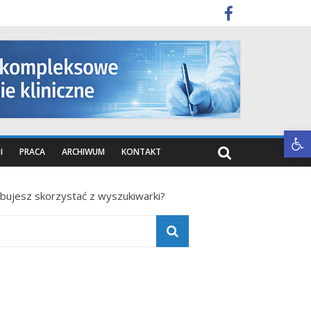
Otwórz pasek narzędzi
I
PRACA
ARCHIWUM
KONTAKT
óbujesz skorzystać z wyszukiwarki?