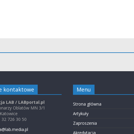
e kontaktowe
Menu
ja LAB / LABportal.pl
Strona główna
jonarzy Oblatów MN 3/1
 Katowice
Artykuły
48 32 726 30 50
Zaproszenia
a@lab.media.pl
Akredytacja