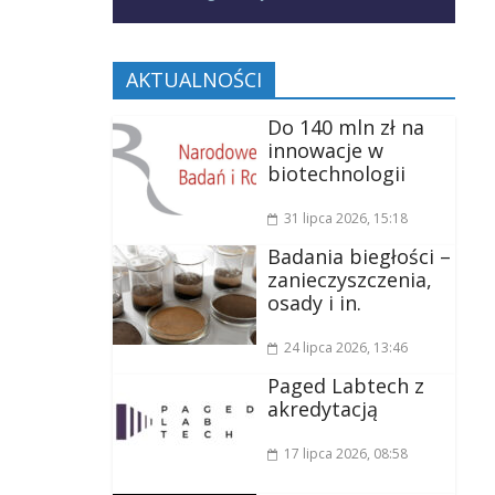
AKTUALNOŚCI
Do 140 mln zł na
innowacje w
biotechnologii
31 lipca 2026
, 15:18
Badania biegłości –
zanieczyszczenia,
osady i in.
24 lipca 2026
, 13:46
Paged Labtech z
akredytacją
17 lipca 2026
, 08:58