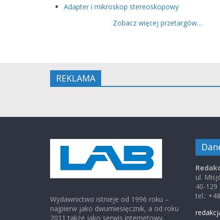
Adapter i mikroskop stereoskopowy
Zobacz więcej przetargów…
REKLAMA
Dan
Redakc
ul. Mis
40-129
tel.: +
Wydawnictwo istnieje od 1996 roku –
najpierw jako dwumiesięcznik, a od roku
redakcj
2011 także jako serwis internetowy.