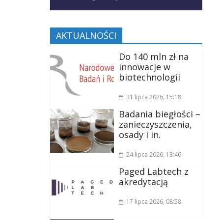
AKTUALNOŚCI
Do 140 mln zł na
innowacje w
biotechnologii
31 lipca 2026
, 15:18
Badania biegłości –
zanieczyszczenia,
osady i in.
24 lipca 2026
, 13:46
Paged Labtech z
akredytacją
17 lipca 2026
, 08:58