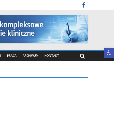
Otwórz pasek narzędzi
I
PRACA
ARCHIWUM
KONTAKT