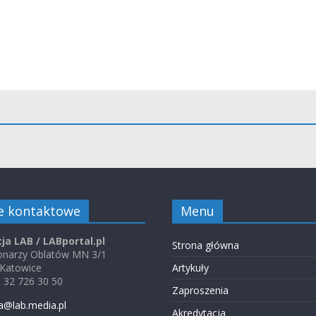
e kontaktowe
Menu
ja LAB / LABportal.pl
Strona główna
jonarzy Oblatów MN 3/1
 Katowice
Artykuły
48 32 726 30 50
Zaproszenia
a@lab.media.pl
Akredytacja