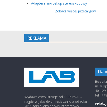
Adapter i mikroskop stereoskopowy
Zobacz więcej przetargów…
REKLAMA
Dan
Redakc
ul. Mis
40-129
tel.: +
Wydawnictwo istnieje od 1996 roku –
najpierw jako dwumiesięcznik, a od roku
redakcj
2011 także jako serwis internetowy.