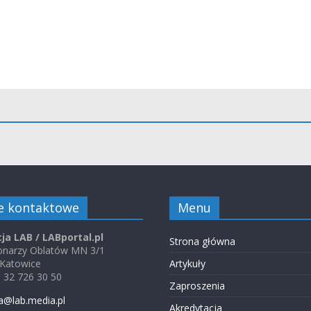
e kontaktowe
Menu
ja LAB / LABportal.pl
Strona główna
jonarzy Oblatów MN 3/1
 Katowice
Artykuły
48 32 726 30 50
Zaproszenia
a@lab.media.pl
Akredytacja