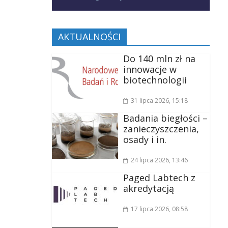
AKTUALNOŚCI
Do 140 mln zł na
innowacje w
biotechnologii
31 lipca 2026
, 15:18
Badania biegłości –
zanieczyszczenia,
osady i in.
24 lipca 2026
, 13:46
Paged Labtech z
akredytacją
17 lipca 2026
, 08:58