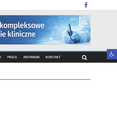
Otwórz pasek narzędzi
I
PRACA
ARCHIWUM
KONTAKT