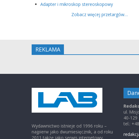
Adapter i mikroskop stereoskopowy
Zobacz więcej przetargów…
REKLAMA
Dan
Redakc
ul. Mis
40-129
tel.: +
Wydawnictwo istnieje od 1996 roku –
najpierw jako dwumiesięcznik, a od roku
redakcj
2011 także jako serwis internetowy.