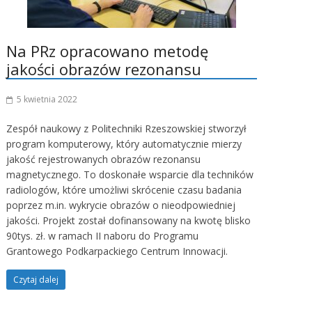
Na PRz opracowano metodę
jakości obrazów rezonansu
5 kwietnia 2022
Zespół naukowy z Politechniki Rzeszowskiej stworzył
program komputerowy, który automatycznie mierzy
jakość rejestrowanych obrazów rezonansu
magnetycznego. To doskonałe wsparcie dla techników
radiologów, które umożliwi skrócenie czasu badania
poprzez m.in. wykrycie obrazów o nieodpowiedniej
jakości. Projekt został dofinansowany na kwotę blisko
90tys. zł. w ramach II naboru do Programu
Grantowego Podkarpackiego Centrum Innowacji.
Czytaj dalej