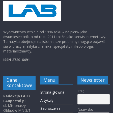
Wydawnictwo istnieje od 1996 roku – najpierw jako
dwumiesięcznik, a od roku 2011 także jako serwis internetowy.
Tematyka obejmuje najistotniejsze problemy mogące pojawić
się w pracy analityka chemika, specjalisty mikrobiologa,
materiałoznawcy.
ISSN 2720-6491
Dane
Menu
Newsletter
kontaktowe
Imię
Strona główna
Redakcja LAB /
Artykuły
LABportal.pl
ul. Misjonarzy
Zaproszenia
Nazwisko
Oblatów MN 3/1