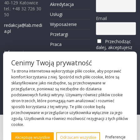
40-129 Katowice
Akredytacja
tel.: +48 32 726 30
Usługi
50
Email
Wyposażenie
redakcja@lab.medi
a.pl
Przetargi
Przechodząc
Praca
dalej, akceptujesz
Informacje o
politykę
Reklama
plikach cookies
prywatności
Cenimy Twoją prywatność
Kontakt
(zobacz)
Ta strona internetowa wykorzystuje pliki cookie, aby poprawić
komfort korzystania z niej. Spośród nich pliki cookie, które są
Przechodząc dalej,
sklasyfikowane jako niezbędne, są przechowywane w
akceptujesz
polity
przeglądarce, ponieważ są niezbędne do działania
kę prywatności
podstawowych funkcji witryny. Używamy również plików cookie
stron trzecich, które pomagają nam analizować i rozumieć
sposób korzystania z tej witryny. Te pliki cookie będą
przechowywane w przeglądarce użytkownika wyłącznie za jego
zgodą. Użytkownik ma również możliwość rezygnacji z tych plików
cookie.
Projekt strony
©2026 Robie Sp. z o.o.
Preferencje
Akceptuję wszystkie
Odrzucam wszystkie