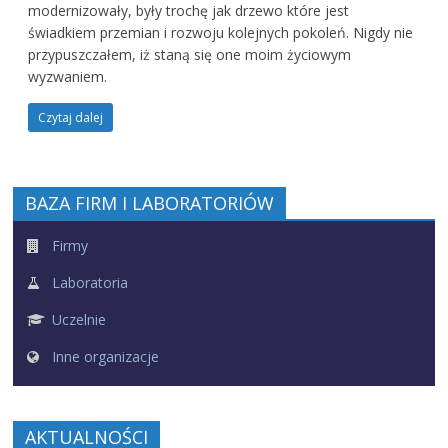
modernizowały, były trochę jak drzewo które jest
świadkiem przemian i rozwoju kolejnych pokoleń. Nigdy nie
przypuszczałem, iż staną się one moim życiowym
wyzwaniem.
Czytaj dalej
BAZA FIRM I LABORATORIÓW
Firmy
Laboratoria
Uczelnie
Inne organizacje
AKTUALNOŚCI