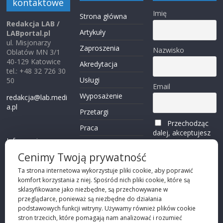
kontaktowe
Imię
Strona główna
Redakcja LAB /
Artykuły
LABportal.pl
ul. Misjonarzy
Zaproszenia
Nazwisko
Oblatów MN 3/1
40-129 Katowice
Akredytacja
tel.: +48 32 726 30
Usługi
50
Email
Wyposażenie
redakcja@lab.medi
a.pl
Przetargi
Przechodząc
Praca
dalej, akceptujesz
Informacje o
politykę
Reklama
plikach cookies
prywatności
Cenimy Twoją prywatność
Kontakt
(zobacz)
Ta strona internetowa wykorzystuje pliki cookie, aby poprawić
komfort korzystania z niej. Spośród nich pliki cookie, które są
Przechodząc dalej,
sklasyfikowane jako niezbędne, są przechowywane w
akceptujesz
polity
przeglądarce, ponieważ są niezbędne do działania
kę prywatności
podstawowych funkcji witryny. Używamy również plików cookie
stron trzecich, które pomagają nam analizować i rozumieć