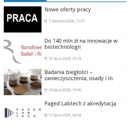
Nowe oferty pracy
7 sierpnia 2026
, 11:37
Do 140 mln zł na innowacje w
biotechnologii
31 lipca 2026
, 15:18
Badania biegłości –
zanieczyszczenia, osady i in.
24 lipca 2026
, 13:46
Paged Labtech z akredytacją
17 lipca 2026
, 08:58