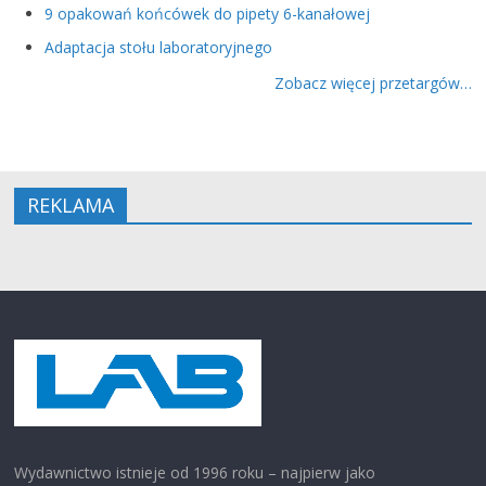
9 opakowań końcówek do pipety 6-kanałowej
Adaptacja stołu laboratoryjnego
Zobacz więcej przetargów…
REKLAMA
Wydawnictwo istnieje od 1996 roku – najpierw jako