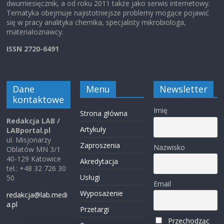
dwumiesięcznik, a od roku 2011 także jako serwis internetowy.
Tematyka obejmuje najistotniejsze problemy mogące pojawić
się w pracy analityka chemika, specjalisty mikrobiologa,
materiałoznawcy.
ISSN 2720-6491
Dane
Menu
Newsletter
kontaktowe
Imię
Strona główna
Redakcja LAB /
Artykuły
LABportal.pl
ul. Misjonarzy
Zaproszenia
Nazwisko
Oblatów MN 3/1
40-129 Katowice
Akredytacja
tel.: +48 32 726 30
Usługi
50
Email
Wyposażenie
redakcja@lab.medi
a.pl
Przetargi
Przechodząc