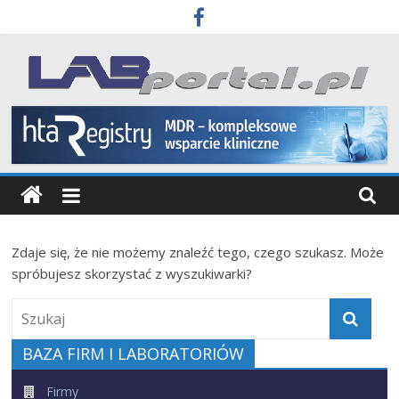
Skip
to
content
Labportal
Laboratoria
Aparatura
Badania
Zdaje się, że nie możemy znaleźć tego, czego szukasz. Może
spróbujesz skorzystać z wyszukiwarki?
BAZA FIRM I LABORATORIÓW
Firmy