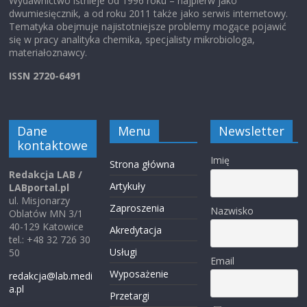
Wydawnictwo istnieje od 1996 roku – najpierw jako
dwumiesięcznik, a od roku 2011 także jako serwis internetowy.
Tematyka obejmuje najistotniejsze problemy mogące pojawić
się w pracy analityka chemika, specjalisty mikrobiologa,
materiałoznawcy.
ISSN 2720-6491
Dane
Menu
Newsletter
kontaktowe
Imię
Strona główna
Redakcja LAB /
Artykuły
LABportal.pl
ul. Misjonarzy
Zaproszenia
Nazwisko
Oblatów MN 3/1
40-129 Katowice
Akredytacja
tel.: +48 32 726 30
Usługi
50
Email
Wyposażenie
redakcja@lab.medi
a.pl
Przetargi