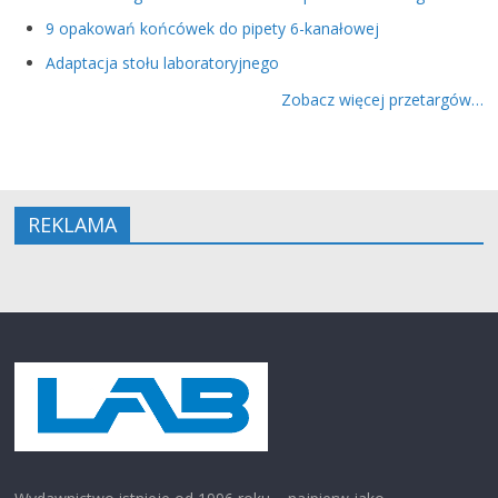
9 opakowań końcówek do pipety 6-kanałowej
Adaptacja stołu laboratoryjnego
Zobacz więcej przetargów…
REKLAMA