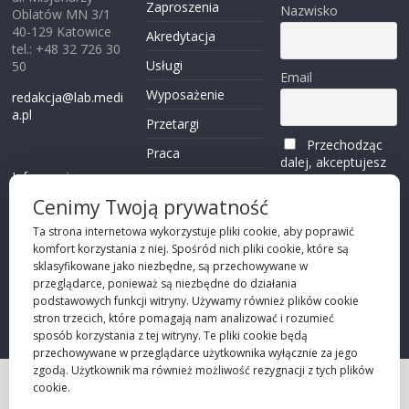
Zaproszenia
Nazwisko
Oblatów MN 3/1
40-129 Katowice
Akredytacja
tel.: +48 32 726 30
Usługi
50
Email
Wyposażenie
redakcja@lab.medi
a.pl
Przetargi
Przechodząc
Praca
dalej, akceptujesz
Informacje o
politykę
Reklama
plikach cookies
prywatności
Cenimy Twoją prywatność
Kontakt
(zobacz)
Ta strona internetowa wykorzystuje pliki cookie, aby poprawić
komfort korzystania z niej. Spośród nich pliki cookie, które są
Przechodząc dalej,
sklasyfikowane jako niezbędne, są przechowywane w
akceptujesz
polity
przeglądarce, ponieważ są niezbędne do działania
kę prywatności
podstawowych funkcji witryny. Używamy również plików cookie
stron trzecich, które pomagają nam analizować i rozumieć
sposób korzystania z tej witryny. Te pliki cookie będą
przechowywane w przeglądarce użytkownika wyłącznie za jego
zgodą. Użytkownik ma również możliwość rezygnacji z tych plików
cookie.
Projekt strony