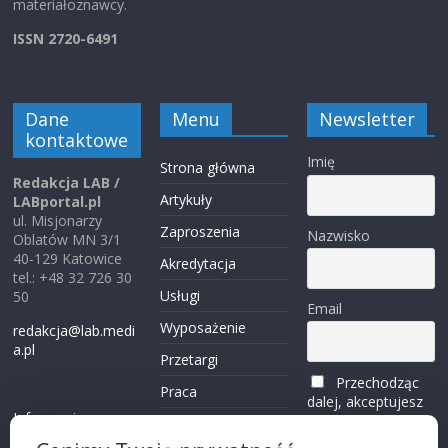
materiałoznawcy.
ISSN 2720-6491
Dane
Menu
Newsletter
kontaktowe
Imię
Strona główna
Redakcja LAB /
Artykuły
LABportal.pl
ul. Misjonarzy
Zaproszenia
Nazwisko
Oblatów MN 3/1
40-129 Katowice
Akredytacja
tel.: +48 32 726 30
Usługi
50
Email
Wyposażenie
redakcja@lab.medi
a.pl
Przetargi
Przechodząc
Praca
dalej, akceptujesz
Informacje o
politykę
Reklama
plikach cookies
prywatności