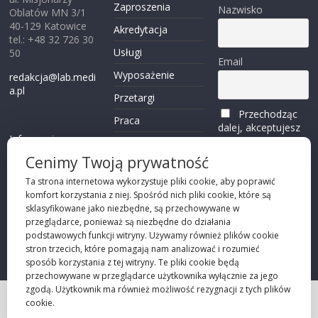
Zaproszenia
Nazwisko
Oblatów MN 3/1
40-129 Katowice
Akredytacja
tel.: +48 32 726 30
Usługi
50
Email
Wyposażenie
redakcja@lab.medi
a.pl
Przetargi
Przechodząc
Praca
dalej, akceptujesz
Informacje o
politykę
Reklama
plikach cookies
prywatności
Cenimy Twoją prywatność
Kontakt
(zobacz)
Ta strona internetowa wykorzystuje pliki cookie, aby poprawić
komfort korzystania z niej. Spośród nich pliki cookie, które są
Przechodząc dalej,
sklasyfikowane jako niezbędne, są przechowywane w
akceptujesz
polity
przeglądarce, ponieważ są niezbędne do działania
kę prywatności
podstawowych funkcji witryny. Używamy również plików cookie
stron trzecich, które pomagają nam analizować i rozumieć
sposób korzystania z tej witryny. Te pliki cookie będą
przechowywane w przeglądarce użytkownika wyłącznie za jego
zgodą. Użytkownik ma również możliwość rezygnacji z tych plików
cookie.
Projekt strony