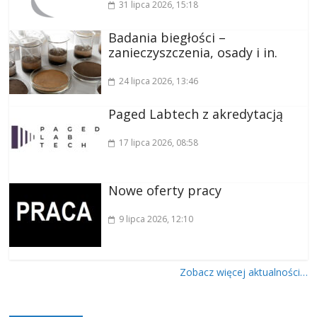
31 lipca 2026
, 15:18
Badania biegłości –
zanieczyszczenia, osady i in.
24 lipca 2026
, 13:46
Paged Labtech z akredytacją
17 lipca 2026
, 08:58
Nowe oferty pracy
9 lipca 2026
, 12:10
Zobacz więcej aktualności…