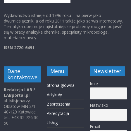
Wydawnictwo istnieje od 1996 roku – najpierw jako
dwumiesięcznik, a od roku 2011 także jako serwis internetowy.
Tematyka obejmuje najistotniejsze problemy mogące pojawić
się w pracy analityka chemika, specjalisty mikrobiologa,
materiałoznawcy.
ISSN 2720-6491
Dane
Menu
Newsletter
kontaktowe
Imię
Strona główna
Redakcja LAB /
Artykuły
LABportal.pl
ul. Misjonarzy
Zaproszenia
Nazwisko
Oblatów MN 3/1
40-129 Katowice
Akredytacja
tel.: +48 32 726 30
Usługi
50
Email