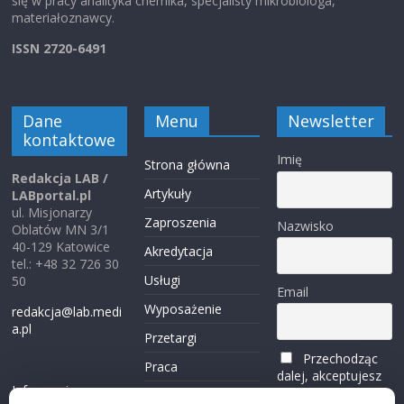
się w pracy analityka chemika, specjalisty mikrobiologa,
materiałoznawcy.
ISSN 2720-6491
Dane
Menu
Newsletter
kontaktowe
Imię
Strona główna
Redakcja LAB /
Artykuły
LABportal.pl
ul. Misjonarzy
Zaproszenia
Nazwisko
Oblatów MN 3/1
40-129 Katowice
Akredytacja
tel.: +48 32 726 30
Usługi
50
Email
Wyposażenie
redakcja@lab.medi
a.pl
Przetargi
Przechodząc
Praca
dalej, akceptujesz
Informacje o
politykę
Reklama