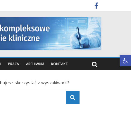
Otwórz pasek narzędzi
I
PRACA
ARCHIWUM
KONTAKT
óbujesz skorzystać z wyszukiwarki?