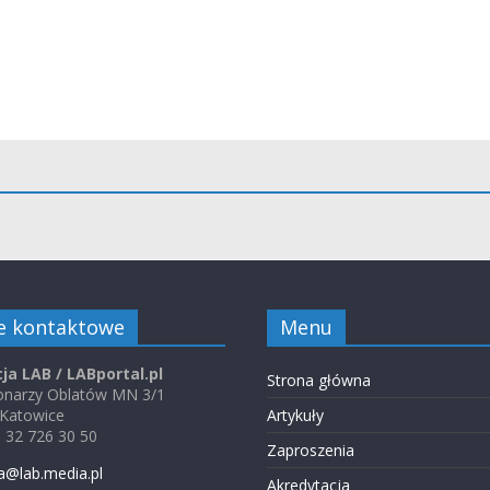
e kontaktowe
Menu
ja LAB / LABportal.pl
Strona główna
jonarzy Oblatów MN 3/1
 Katowice
Artykuły
48 32 726 30 50
Zaproszenia
a@lab.media.pl
Akredytacja