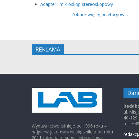
Adapter i mikroskop stereoskopowy
Zobacz więcej przetargów…
REKLAMA
Dan
Redakc
ul. Mis
40-129
tel.: +
Wydawnictwo istnieje od 1996 roku –
najpierw jako dwumiesięcznik, a od roku
redakcj
2011 także jako serwis internetowy.