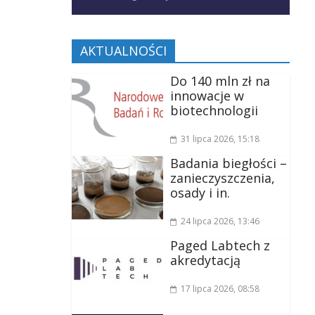
AKTUALNOŚCI
Do 140 mln zł na
innowacje w
biotechnologii
31 lipca 2026
, 15:18
Badania biegłości –
zanieczyszczenia,
osady i in.
24 lipca 2026
, 13:46
Paged Labtech z
akredytacją
17 lipca 2026
, 08:58