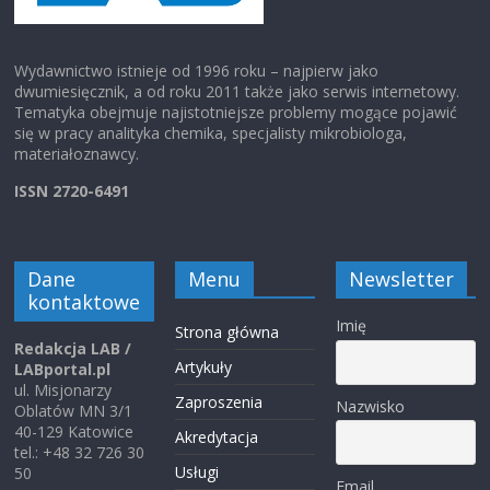
Wydawnictwo istnieje od 1996 roku – najpierw jako
dwumiesięcznik, a od roku 2011 także jako serwis internetowy.
Tematyka obejmuje najistotniejsze problemy mogące pojawić
się w pracy analityka chemika, specjalisty mikrobiologa,
materiałoznawcy.
ISSN 2720-6491
Dane
Menu
Newsletter
kontaktowe
Imię
Strona główna
Redakcja LAB /
Artykuły
LABportal.pl
ul. Misjonarzy
Zaproszenia
Nazwisko
Oblatów MN 3/1
40-129 Katowice
Akredytacja
tel.: +48 32 726 30
Usługi
50
Email