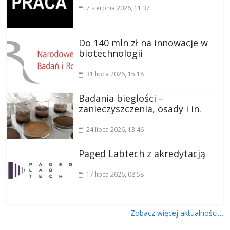
7 sierpnia 2026
, 11:37
Do 140 mln zł na innowacje w
biotechnologii
31 lipca 2026
, 15:18
Badania biegłości –
zanieczyszczenia, osady i in.
24 lipca 2026
, 13:46
Paged Labtech z akredytacją
17 lipca 2026
, 08:58
Zobacz więcej aktualności…