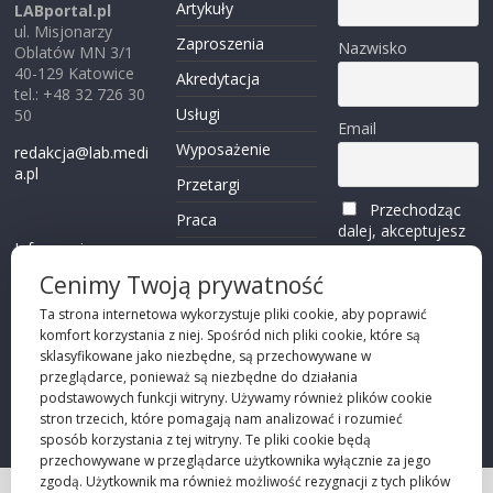
Artykuły
LABportal.pl
ul. Misjonarzy
Zaproszenia
Nazwisko
Oblatów MN 3/1
40-129 Katowice
Akredytacja
tel.: +48 32 726 30
Usługi
50
Email
Wyposażenie
redakcja@lab.medi
a.pl
Przetargi
Przechodząc
Praca
dalej, akceptujesz
Informacje o
politykę
Reklama
plikach cookies
prywatności
Cenimy Twoją prywatność
Kontakt
(zobacz)
Ta strona internetowa wykorzystuje pliki cookie, aby poprawić
komfort korzystania z niej. Spośród nich pliki cookie, które są
Przechodząc dalej,
sklasyfikowane jako niezbędne, są przechowywane w
akceptujesz
polity
przeglądarce, ponieważ są niezbędne do działania
kę prywatności
podstawowych funkcji witryny. Używamy również plików cookie
stron trzecich, które pomagają nam analizować i rozumieć
sposób korzystania z tej witryny. Te pliki cookie będą
przechowywane w przeglądarce użytkownika wyłącznie za jego
zgodą. Użytkownik ma również możliwość rezygnacji z tych plików