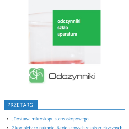
PRZETARGI
„Dostawa mikroskopu stereoskopowego
2 komplety co najmniej 6-miejscowych respirometrycznych