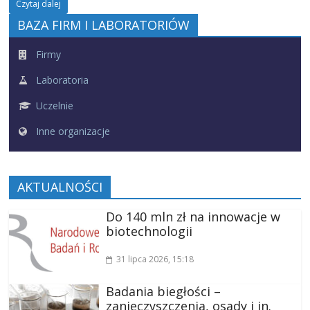
Czytaj dalej
BAZA FIRM I LABORATORIÓW
Firmy
Laboratoria
Uczelnie
Inne organizacje
AKTUALNOŚCI
Do 140 mln zł na innowacje w
biotechnologii
31 lipca 2026
, 15:18
Badania biegłości –
zanieczyszczenia, osady i in.