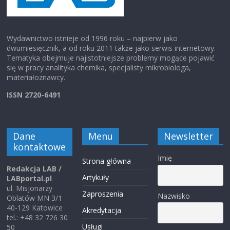
Wydawnictwo istnieje od 1996 roku – najpierw jako
dwumiesięcznik, a od roku 2011 także jako serwis internetowy.
Tematyka obejmuje najistotniejsze problemy mogące pojawić
się w pracy analityka chemika, specjalisty mikrobiologa,
materiałoznawcy.
ISSN 2720-6491
Dane
Menu
Newsletter
kontaktowe
Imię
Strona główna
Redakcja LAB /
Artykuły
LABportal.pl
ul. Misjonarzy
Zaproszenia
Nazwisko
Oblatów MN 3/1
40-129 Katowice
Akredytacja
tel.: +48 32 726 30
Usługi
50