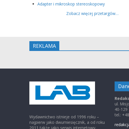
Adapter i mikroskop stereoskopowy
Zobacz więcej przetargów…
REKLAMA
Dan
Redakc
ul. Mis
40-129
tel.: +
Wydawnictwo istnieje od 1996 roku –
najpierw jako dwumiesięcznik, a od roku
redakcj
2011 także jako serwis internetowy.