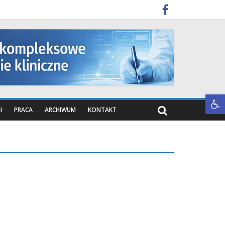
Otwórz pasek narzędzi
I
PRACA
ARCHIWUM
KONTAKT