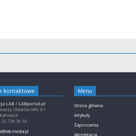
e kontaktowe
Menu
ja LAB / LABportal.pl
Strona główna
jonarzy Oblatów MN 3/1
 Katowice
Artykuły
48 32 726 30 50
Zaproszenia
a@lab.media.pl
Akredytacja