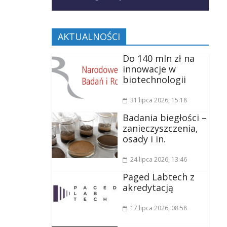
AKTUALNOŚCI
Do 140 mln zł na
innowacje w
biotechnologii
31 lipca 2026
, 15:18
Badania biegłości –
zanieczyszczenia,
osady i in.
24 lipca 2026
, 13:46
Paged Labtech z
akredytacją
17 lipca 2026
, 08:58