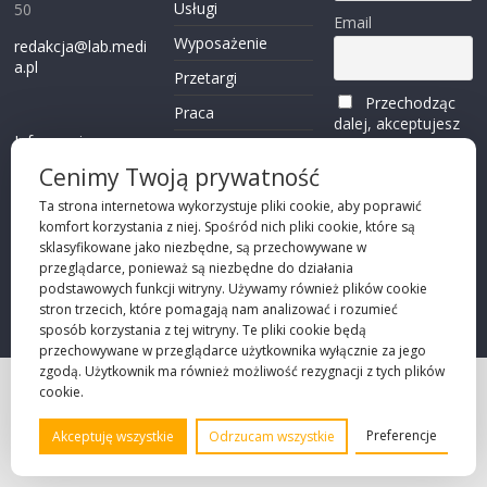
Usługi
50
Email
Wyposażenie
redakcja@lab.medi
a.pl
Przetargi
Przechodząc
Praca
dalej, akceptujesz
Informacje o
politykę
Reklama
plikach cookies
prywatności
Cenimy Twoją prywatność
Kontakt
(zobacz)
Ta strona internetowa wykorzystuje pliki cookie, aby poprawić
komfort korzystania z niej. Spośród nich pliki cookie, które są
Przechodząc dalej,
sklasyfikowane jako niezbędne, są przechowywane w
akceptujesz
polity
przeglądarce, ponieważ są niezbędne do działania
kę prywatności
podstawowych funkcji witryny. Używamy również plików cookie
stron trzecich, które pomagają nam analizować i rozumieć
sposób korzystania z tej witryny. Te pliki cookie będą
przechowywane w przeglądarce użytkownika wyłącznie za jego
zgodą. Użytkownik ma również możliwość rezygnacji z tych plików
cookie.
Projekt strony
©2026 Robie Sp. z o.o.
Preferencje
Akceptuję wszystkie
Odrzucam wszystkie