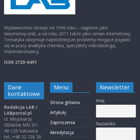
Wydawnictwo istnieje od 1996 roku – najpierw jako
dwumiesięcznik, a od roku 2011 także jako serwis internetowy.
Tematyka obejmuje najistotniejsze problemy mogące pojawić
się w pracy analityka chemika, specjalisty mikrobiologa,
materiałoznawcy.
ISSN 2720-6491
Dane
Menu
Newsletter
kontaktowe
Imię
Strona główna
Redakcja LAB /
Artykuły
LABportal.pl
ul. Misjonarzy
Zaproszenia
Nazwisko
Oblatów MN 3/1
40-129 Katowice
Akredytacja
tel.: +48 32 726 30