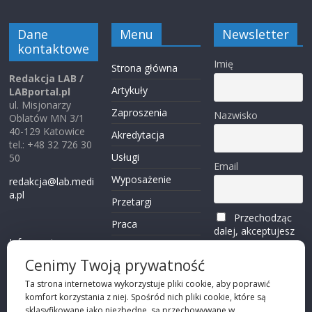
Dane
Menu
Newsletter
kontaktowe
Imię
Strona główna
Redakcja LAB /
Artykuły
LABportal.pl
ul. Misjonarzy
Zaproszenia
Nazwisko
Oblatów MN 3/1
40-129 Katowice
Akredytacja
tel.: +48 32 726 30
Usługi
50
Email
Wyposażenie
redakcja@lab.medi
a.pl
Przetargi
Przechodząc
Praca
dalej, akceptujesz
Informacje o
politykę
Reklama
plikach cookies
prywatności
Cenimy Twoją prywatność
Kontakt
(zobacz)
Ta strona internetowa wykorzystuje pliki cookie, aby poprawić
komfort korzystania z niej. Spośród nich pliki cookie, które są
Przechodząc dalej,
sklasyfikowane jako niezbędne, są przechowywane w