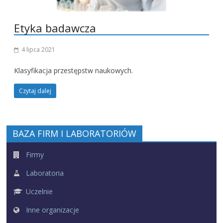
Etyka badawcza
4 lipca 2021
Klasyfikacja przestępstw naukowych.
Czytaj dalej
BAZA FIRM I LABORATORIÓW
Firmy
Laboratoria
Uczelnie
Inne organizacje