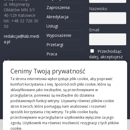
ul. Misjonarzy
Zaproszenia
Nazwisko
Oblatów MN 3/1
40-129 Katowice
Akredytacja
tel.: +48 32 726 30
Usługi
50
Email
Wyposażenie
redakcja@lab.medi
a.pl
Przetargi
Przechodząc
Praca
dalej, akceptujesz
Informacje o
politykę
Reklama
plikach cookies
prywatności
Cenimy Twoją prywatność
Kontakt
(zobacz)
Ta strona internetowa wykorzystuje pliki cookie, aby poprawić
komfort korzystania z niej. Spośród nich pliki cookie, które są
Przechodząc dalej,
sklasyfikowane jako niezbędne, są przechowywane w
akceptujesz
polity
przeglądarce, ponieważ są niezbędne do działania
kę prywatności
podstawowych funkcji witryny. Używamy również plików cookie
stron trzecich, które pomagają nam analizować i rozumieć
sposób korzystania z tej witryny. Te pliki cookie będą
przechowywane w przeglądarce użytkownika wyłącznie za jego
zgodą. Użytkownik ma również możliwość rezygnacji z tych plików
cookie.
Projekt strony