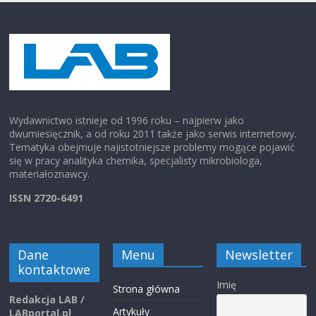
Wydawnictwo istnieje od 1996 roku – najpierw jako
dwumiesięcznik, a od roku 2011 także jako serwis internetowy.
Tematyka obejmuje najistotniejsze problemy mogące pojawić
się w pracy analityka chemika, specjalisty mikrobiologa,
materiałoznawcy.
ISSN 2720-6491
Dane
Menu
Newsletter
kontaktowe
Imię
Strona główna
Redakcja LAB /
Artykuły
LABportal.pl