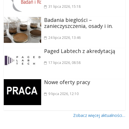
31 lipca 2026
, 15:18
Badania biegłości –
zanieczyszczenia, osady i in.
24 lipca 2026
, 13:46
Paged Labtech z akredytacją
17 lipca 2026
, 08:58
Nowe oferty pracy
9 lipca 2026
, 12:10
Zobacz więcej aktualności…