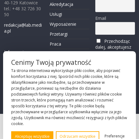
40-129 Katowice
Akredytacja
tel.: +48 32 726 30
Usługi
50
Email
Wyposażenie
redakcja@lab.medi
a.pl
Przetargi
Przechodząc
Praca
dalej, akceptujesz
Informacje o
politykę
Reklama
plikach cookies
prywatności
Cenimy Twoją prywatność
Kontakt
(zobacz)
Ta strona internetowa wykorzystuje pliki cookie, aby poprawić
komfort korzystania z niej. Spośród nich pliki cookie, które są
Przechodząc dalej,
sklasyfikowane jako niezbędne, są przechowywane w
akceptujesz
polity
przeglądarce, ponieważ są niezbędne do działania
kę prywatności
podstawowych funkcji witryny. Używamy również plików cookie
stron trzecich, które pomagają nam analizować i rozumieć
sposób korzystania z tej witryny. Te pliki cookie będą
przechowywane w przeglądarce użytkownika wyłącznie za jego
zgodą. Użytkownik ma również możliwość rezygnacji z tych plików
cookie.
Projekt strony
©2026 Robie Sp. z o.o.
Preferencje
Akceptuję wszystkie
Odrzucam wszystkie