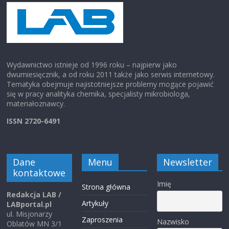
Wydawnictwo istnieje od 1996 roku – najpierw jako
dwumiesięcznik, a od roku 2011 także jako serwis internetowy.
Tematyka obejmuje najistotniejsze problemy mogące pojawić
się w pracy analityka chemika, specjalisty mikrobiologa,
materiałoznawcy.
ISSN 2720-6491
Dane
Menu
Newsletter
kontaktowe
Imię
Strona główna
Redakcja LAB /
Artykuły
LABportal.pl
ul. Misjonarzy
Zaproszenia
Nazwisko
Oblatów MN 3/1