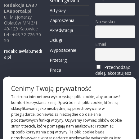
Strona główna
Redakcja LAB /
Artykuły
LABportal.pl
ul. Misjonarzy
Zaproszenia
Nazwisko
Oblatów MN 3/1
40-129 Katowice
Akredytacja
tel.: +48 32 726 30
Usługi
50
Email
Wyposażenie
redakcja@lab.medi
a.pl
Przetargi
Przechodząc
Praca
dalej, akceptujesz
Informacje o
politykę
Reklama
plikach cookies
prywatności
Cenimy Twoją prywatność
Kontakt
(zobacz)
Ta strona internetowa wykorzystuje pliki cookie, aby poprawić
komfort korzystania z niej. Spośród nich pliki cookie, które są
Przechodząc dalej,
sklasyfikowane jako niezbędne, są przechowywane w
akceptujesz
polity
przeglądarce, ponieważ są niezbędne do działania
kę prywatności
podstawowych funkcji witryny. Używamy również plików cookie
stron trzecich, które pomagają nam analizować i rozumieć
sposób korzystania z tej witryny. Te pliki cookie będą
przechowywane w przeglądarce użytkownika wyłącznie za jego