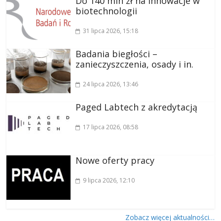
Do 140 mln zł na innowacje w
biotechnologii
31 lipca 2026
, 15:18
Badania biegłości –
zanieczyszczenia, osady i in.
24 lipca 2026
, 13:46
Paged Labtech z akredytacją
17 lipca 2026
, 08:58
Nowe oferty pracy
9 lipca 2026
, 12:10
Zobacz więcej aktualności…