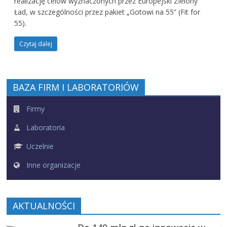
realizację celów wyznaczonych przez Europejski Zielony
Ład, w szczególności przez pakiet „Gotowi na 55” (Fit for
55).
Czytaj dalej
BAZA FIRM I LABORATORIÓW
Firmy
Laboratoria
Uczelnie
Inne organizacje
AKTUALNOŚCI