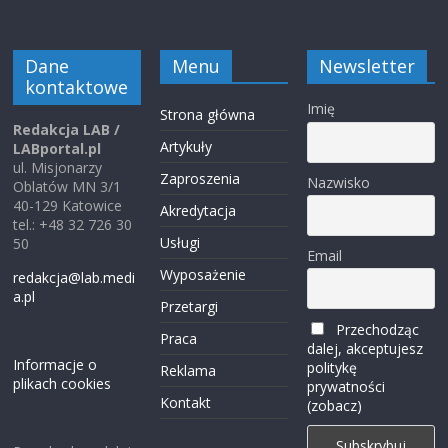
Dane
Menu
Newsletter
kontaktowe
Imię
Strona główna
Redakcja LAB /
Artykuły
LABportal.pl
ul. Misjonarzy
Zaproszenia
Nazwisko
Oblatów MN 3/1
40-129 Katowice
Akredytacja
tel.: +48 32 726 30
Usługi
50
Email
Wyposażenie
redakcja@lab.medi
a.pl
Przetargi
Przechodząc
Praca
dalej, akceptujesz
Informacje o
politykę
Reklama
plikach cookies
prywatności
Kontakt
(zobacz)