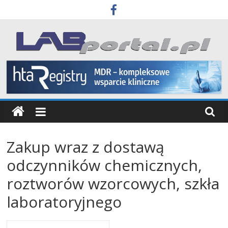
Skip
to
content
Labportal
Laboratoria
Aparatura
Badania
Zakup wraz z dostawą
odczynników chemicznych,
roztworów wzorcowych, szkła
laboratoryjnego