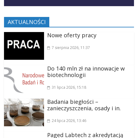
AKTUALNOŚCI
Nowe oferty pracy
7 sierpnia 2026
, 11:37
Do 140 mln zł na innowacje w
biotechnologii
31 lipca 2026
, 15:18
Badania biegłości –
zanieczyszczenia, osady i in.
24 lipca 2026
, 13:46
Paged Labtech z akredytacją