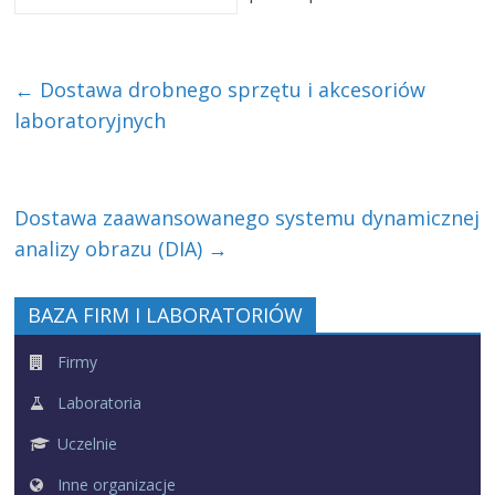
←
Dostawa drobnego sprzętu i akcesoriów
laboratoryjnych
Dostawa zaawansowanego systemu dynamicznej
analizy obrazu (DIA)
→
BAZA FIRM I LABORATORIÓW
Firmy
Laboratoria
Uczelnie
Inne organizacje