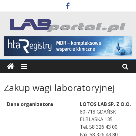
Skip
to
content
Labportal
Laboratoria
Aparatura
Badania
Zakup wagi laboratoryjnej
Dane organizatora
LOTOS LAB SP. Z O.O.
80-718 GDAŃSK
ELBLĄSKA 135
Tel. 58 326 43 00
Fax. 58 326 43 80