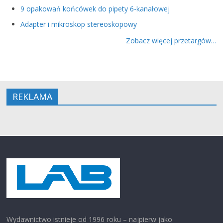
9 opakowań końcówek do pipety 6-kanałowej
Adapter i mikroskop stereoskopowy
Zobacz więcej przetargów…
REKLAMA
Wydawnictwo istnieje od 1996 roku – najpierw jako