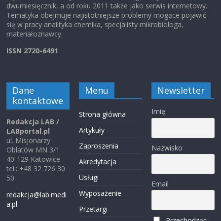
dwumiesięcznik, a od roku 2011 także jako serwis internetowy.
Tematyka obejmuje najistotniejsze problemy mogące pojawić
się w pracy analityka chemika, specjalisty mikrobiologa,
materiałoznawcy.
ISSN 2720-6491
Dane
Menu
Newsletter
kontaktowe
Imię
Strona główna
Redakcja LAB /
Artykuły
LABportal.pl
ul. Misjonarzy
Zaproszenia
Nazwisko
Oblatów MN 3/1
40-129 Katowice
Akredytacja
tel.: +48 32 726 30
Usługi
50
Email
Wyposażenie
redakcja@lab.medi
a.pl
Przetargi
Przechodząc