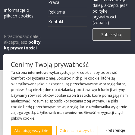
Praca
dalej, akceptujesz
Informacje o
politykę
Reklama
plikach cookies
prywatności
Kontakt
(zobacz)
Przechodząc dalej,
akceptujesz
polity
kę prywatności
Cenimy Twoją prywatność
Ta strona internetowa wykorzystuje pliki cookie, aby poprawić
komfort korzystania z niej. Spośród nich pliki cookie, które są
Projekt strony
sklasyfikowane jako niezbędne, są przechowywane w przeglądarce,
©2026 Robie Sp. z o.o.
ponieważ są niezbędne do działania podstawowych funkcji witryny.
Używamy również plików cookie stron trzecich, które pomagają nam
analizować i rozumieć sposób korzystania z tej witryny. Te pliki
cookie będą przechowywane w przeglądarce użytkownika wyłącznie
za jego zgodą. Użytkownik ma również możliwość rezygnacji z tych
plików cookie.
Preferencje
Akceptuję wszystkie
Odrzucam wszystkie