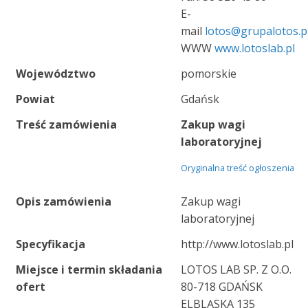
E-
mail
lotos@grupalotos.p
WWW
www.lotoslab.pl
Województwo
pomorskie
Powiat
Gdańsk
Treść zamówienia
Zakup wagi
laboratoryjnej
Oryginalna treść ogłoszenia
Opis zamówienia
Zakup wagi
laboratoryjnej
Specyfikacja
http://www.lotoslab.pl
Miejsce i termin składania
LOTOS LAB SP. Z O.O.
ofert
80-718 GDAŃSK
ELBLĄSKA 135