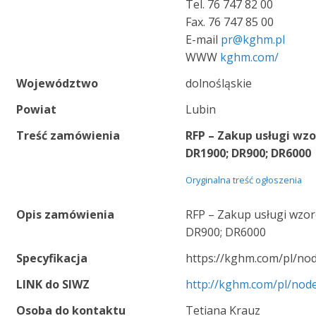
Tel. 76 747 82 00
Fax. 76 747 85 00
E-mail
pr@kghm.pl
WWW
kghm.com/
Województwo
dolnośląskie
Powiat
Lubin
Treść zamówienia
RFP – Zakup usługi w
DR1900; DR900; DR6000
Oryginalna treść ogłoszenia
Opis zamówienia
RFP – Zakup usługi wzo
DR900; DR6000
Specyfikacja
https://kghm.com/pl/no
LINK do SIWZ
http://kghm.com/pl/nod
Osoba do kontaktu
Tetiana Krauz