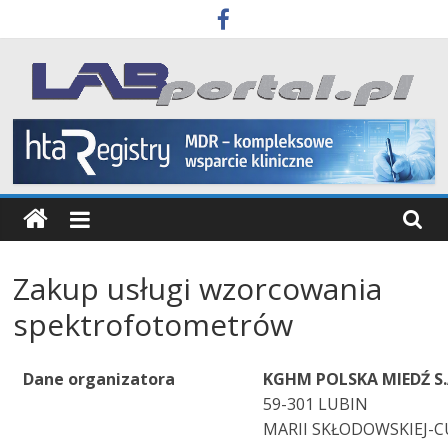
Skip
to
content
Labportal
Laboratoria
Aparatura
Badania
Zakup usługi wzorcowania
spektrofotometrów
Dane organizatora
KGHM POLSKA MIEDŹ S.
59-301 LUBIN
MARII SKŁODOWSKIEJ-C