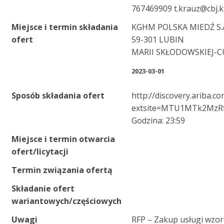
767469909 t.krauz@cbj.
Miejsce i termin składania
KGHM POLSKA MIEDŹ S.
ofert
59-301 LUBIN
MARII SKŁODOWSKIEJ-C
2023-03-01
Sposób składania ofert
http://discovery.ariba.c
extsite=MTU1MTk2M
Godzina: 23:59
Miejsce i termin otwarcia
ofert/licytacji
Termin związania ofertą
Składanie ofert
wariantowych/częściowych
Uwagi
RFP – Zakup usługi wzo