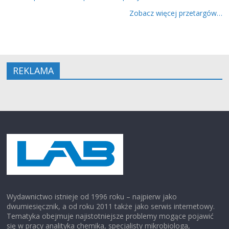
Zobacz więcej przetargów…
REKLAMA
Wydawnictwo istnieje od 1996 roku – najpierw jako
dwumiesięcznik, a od roku 2011 także jako serwis internetowy.
Tematyka obejmuje najistotniejsze problemy mogące pojawić
się w pracy analityka chemika, specjalisty mikrobiologa,