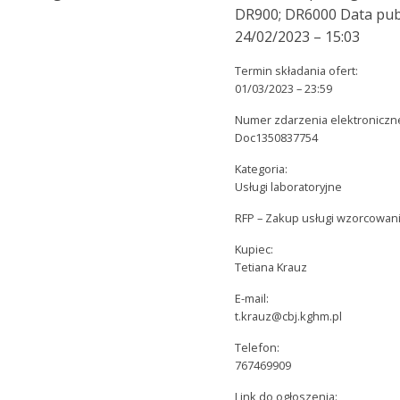
DR900; DR6000 Data publ
24/02/2023 – 15:03
Termin składania ofert:
01/03/2023 – 23:59
Numer zdarzenia elektroniczn
Doc1350837754
Kategoria:
Usługi laboratoryjne
RFP – Zakup usługi wzorcowan
Kupiec:
Tetiana Krauz
E-mail:
t.krauz@cbj.kghm.pl
Telefon:
767469909
Link do ogłoszenia: