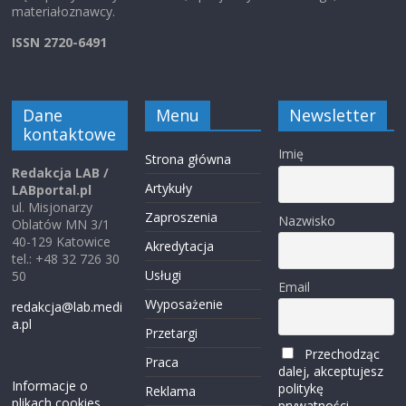
materiałoznawcy.
ISSN 2720-6491
Dane
Menu
Newsletter
kontaktowe
Imię
Strona główna
Redakcja LAB /
Artykuły
LABportal.pl
ul. Misjonarzy
Zaproszenia
Nazwisko
Oblatów MN 3/1
40-129 Katowice
Akredytacja
tel.: +48 32 726 30
Usługi
50
Email
Wyposażenie
redakcja@lab.medi
a.pl
Przetargi
Przechodząc
Praca
dalej, akceptujesz
Informacje o
politykę
Reklama
plikach cookies
prywatności