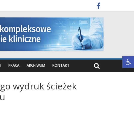
Otwórz pasek narzędzi
I
PRACA
ARCHIWUM
KONTAKT
go wydruk ścieżek
lu