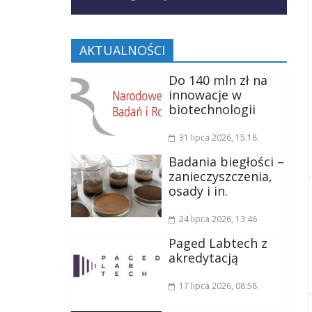
AKTUALNOŚCI
Do 140 mln zł na
innowacje w
biotechnologii
31 lipca 2026
, 15:18
Badania biegłości –
zanieczyszczenia,
osady i in.
24 lipca 2026
, 13:46
Paged Labtech z
akredytacją
17 lipca 2026
, 08:58