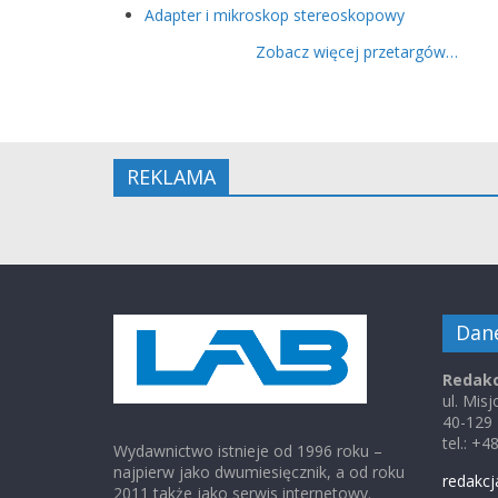
Adapter i mikroskop stereoskopowy
Zobacz więcej przetargów…
REKLAMA
Dan
Redakc
ul. Mis
40-129
tel.: +
Wydawnictwo istnieje od 1996 roku –
najpierw jako dwumiesięcznik, a od roku
redakcj
2011 także jako serwis internetowy.