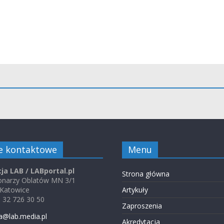
e kontaktowe
Menu
ja LAB / LABportal.pl
Strona główna
jonarzy Oblatów MN 3/1
 Katowice
Artykuły
48 32 726 30 50
Zaproszenia
a@lab.media.pl
Akredytacja