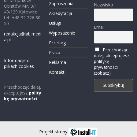
ul. Misjonarzy
Zaproszenia
Nazwisko
Oblatów MN 3/1
40-129 Katowice
Akredytacja
tel.: +48 32 726 30
Usługi
50
Email
Wyposażenie
redakcja@lab.medi
a.pl
Przetargi
Przechodząc
Praca
dalej, akceptujesz
Informacje o
politykę
Reklama
plikach cookies
prywatności
Kontakt
(zobacz)
Przechodząc dalej,
akceptujesz
polity
kę prywatności
Projekt strony