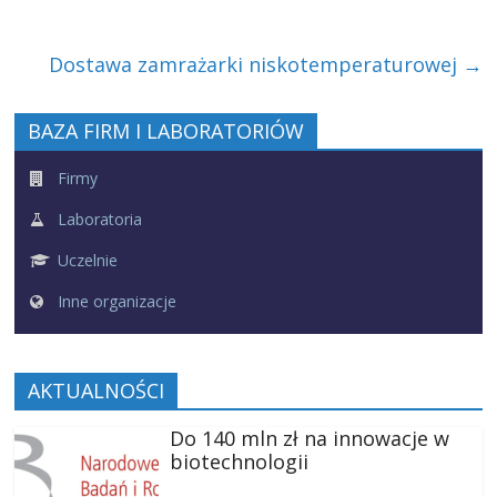
Dostawa zamrażarki niskotemperaturowej
→
BAZA FIRM I LABORATORIÓW
Firmy
Laboratoria
Uczelnie
Inne organizacje
AKTUALNOŚCI
Do 140 mln zł na innowacje w
biotechnologii