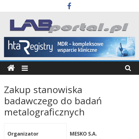
Skip
to
content
Labportal
Laboratoria
Aparatura
Badania
Zakup stanowiska
badawczego do badań
metalograficznych
Organizator
MESKO S.A.