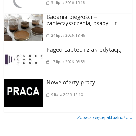
31 lipca 2026
, 15:18
Badania biegłości –
zanieczyszczenia, osady i in.
24 lipca 2026
, 13:46
Paged Labtech z akredytacją
17 lipca 2026
, 08:58
Nowe oferty pracy
9 lipca 2026
, 12:10
Zobacz więcej aktualności…