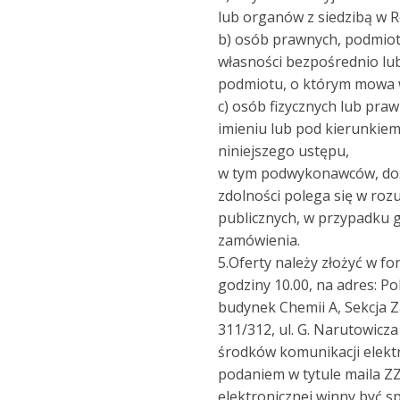
lub organów z siedzibą w Ro
b) osób prawnych, podmio
własności bezpośrednio lu
podmiotu, o którym mowa w 
c) osób fizycznych lub pra
imieniu lub pod kierunkiem
niniejszego ustępu,
w tym podwykonawców, dos
zdolności polega się w ro
publicznych, w przypadku 
zamówienia.
5.Oferty należy złożyć w fo
godziny 10.00, na adres: P
budynek Chemii A, Sekcja Z
311/312, ul. G. Narutowicz
środków komunikacji elektr
podaniem w tytule maila Z
elektronicznej winny być s