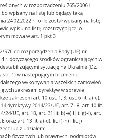
eślonych w rozporządzeniu 765/2006 i
bo wpisany na listę lub będący taką
 24.02.2022 r., o ile został wpisany na listę
wie wpisu na listę rozstrzygającej o
órym mowa w art. 1 pkt 3
2/576 do rozporządzenia Rady (UE) nr
014 r. dotyczącego środków ograniczających w
 destabilizującymi sytuację na Ukrainie (Dz.
4, str. 1) w następującym brzmieniu:
ub dalszego wykonywania wszelkich zamówień
bjętych zakresem dyrektyw w sprawie
 zakresem art. 10 ust. 1, 3, ust. 6 lit. a)-e),
 i 14 dyrektywy 2014/23/UE, art. 7 i 8, art. 10 lit.
/24/UE, art. 18, art. 21 lit. b)-e) i lit. g)-i), art.
z art. 13 lit. a)-d), lit. f)-h) i lit. j)
ecz lub z udziałem:
b osób fizycznych lub prawnych, podmiotów