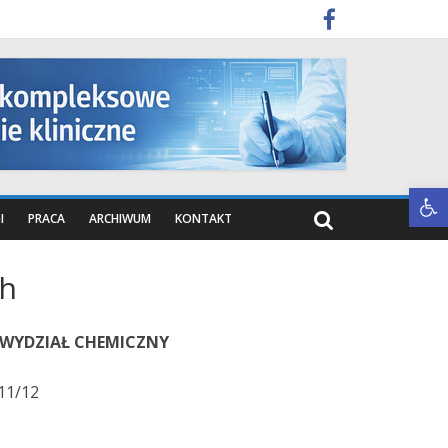
Otwórz pasek narzędzi
I
PRACA
ARCHIWUM
KONTAKT
ch
 WYDZIAŁ CHEMICZNY
11/12