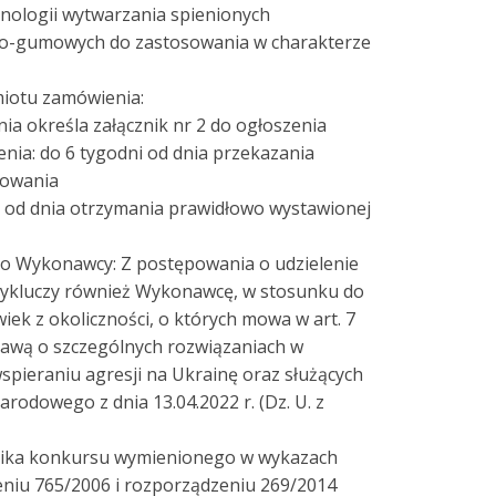
nologii wytwarzania spienionych
o-gumowych do zastosowania w charakterze
miotu zamówienia:
a określa załącznik nr 2 do ogłoszenia
enia: do 6 tygodni od dnia przekazania
powania
ni od dnia otrzymania prawidłowo wystawionej
o Wykonawcy: Z postępowania o udzielenie
ykluczy również Wykonawcę, w stosunku do
iek z okoliczności, o których mowa w art. 7
ustawą o szczególnych rozwiązaniach w
wspieraniu agresji na Ukrainę oraz służących
rodowego z dnia 13.04.2022 r. (Dz. U. z
nika konkursu wymienionego w wykazach
niu 765/2006 i rozporządzeniu 269/2014