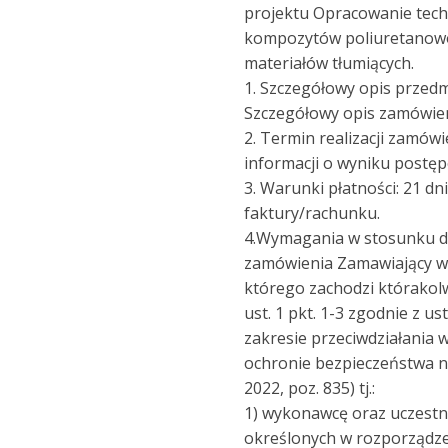
projektu Opracowanie tech
kompozytów poliuretanow
materiałów tłumiących.
1. Szczegółowy opis przed
Szczegółowy opis zamówieni
2. Termin realizacji zamówi
informacji o wyniku postę
3. Warunki płatności: 21 d
faktury/rachunku.
4.Wymagania w stosunku d
zamówienia Zamawiający w
którego zachodzi którakolw
ust. 1 pkt. 1-3 zgodnie z 
zakresie przeciwdziałania 
ochronie bezpieczeństwa na
2022, poz. 835) tj.:
1) wykonawcę oraz uczest
określonych w rozporządze