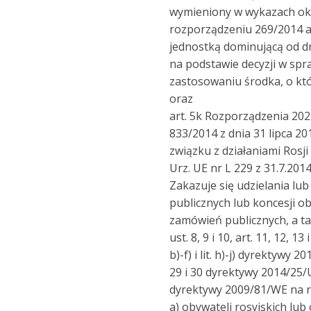
wymieniony w wykazach okr
rozporządzeniu 269/2014 al
jednostką dominującą od dnia
na podstawie decyzji w spra
zastosowaniu środka, o kt
oraz
art. 5k Rozporządzenia 202
833/2014 z dnia 31 lipca 2
związku z działaniami Rosji
Urz. UE nr L 229 z 31.7.201
Zakazuje się udzielania l
publicznych lub koncesji o
zamówień publicznych, a także
ust. 8, 9 i 10, art. 11, 12, 13
b)-f) i lit. h)-j) dyrektywy 2014
29 i 30 dyrektywy 2014/25/UE ora
dyrektywy 2009/81/WE na rz
a) obywateli rosyjskich lu