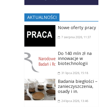
AKTUALNOŚCI
Nowe oferty pracy
7 sierpnia 2026
, 11:37
Do 140 mln zł na
innowacje w
biotechnologii
31 lipca 2026
, 15:18
Badania biegłości –
zanieczyszczenia,
osady i in.
24 lipca 2026
, 13:46