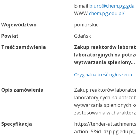
E-mail
biuro@chem.pg.gda.
WWW
chem.pg.edu.pl/
Województwo
pomorskie
Powiat
Gdańsk
Treść zamówienia
Zakup reaktorów laborat
laboratoryjnych na potr
wytwarzania spieniony…
Oryginalna treść ogłoszenia
Opis zamówienia
Zakup reaktorów laborator
laboratoryjnych na potrze
wytwarzania spienionych
zastosowania w charakterz
Specyfikacja
https://tender-attachments
action=5&id=dzp.pg.edu.p