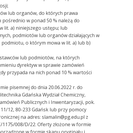
sji;
tów lub organów, do których prawa
b pośrednio w ponad 50 % należą do
lit. a) niniejszego ustępu; lub
wnych, podmiotów lub organów działających w
 podmiotu, o którym mowa w lit. a) lub b)
tawców lub podmiotów, na których
zumieniu dyrektyw w sprawie zamówień
gdy przypada na nich ponad 10 % wartości
rmie pisemnej do dnia 20.06.2022 r. do
olitechnika Gdańska Wydział Chemiczny,
amówień Publicznych i Inwentaryzacji, pok.
a 11/12, 80-233 Gdańsk lub przy pomocy
onicznej na adres: slamalin@pg.edu.pl z
Z/1175/008/D/22. Oferty złożone w formie
porządzone w formie skanu oryginału i