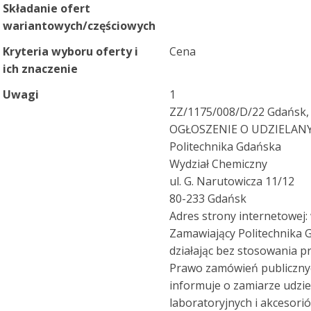
Składanie ofert
wariantowych/częściowych
Kryteria wyboru oferty i
Cena
ich znaczenie
Uwagi
1
ZZ/1175/008/D/22 Gdańsk, d
OGŁOSZENIE O UDZIELA
Politechnika Gdańska
Wydział Chemiczny
ul. G. Narutowicza 11/12
80-233 Gdańsk
Adres strony internetowej:
Zamawiający Politechnika G
działając bez stosowania p
Prawo zamówień publicznych (
informuje o zamiarze udzi
laboratoryjnych i akcesori