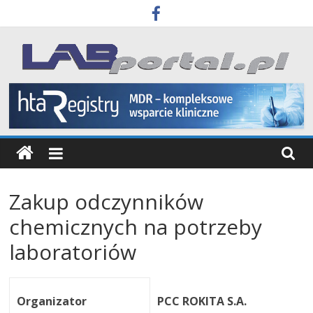
Skip
to
content
Labportal
Laboratoria
Aparatura
Badania
Zakup odczynników
chemicznych na potrzeby
laboratoriów
Organizator
PCC ROKITA S.A.