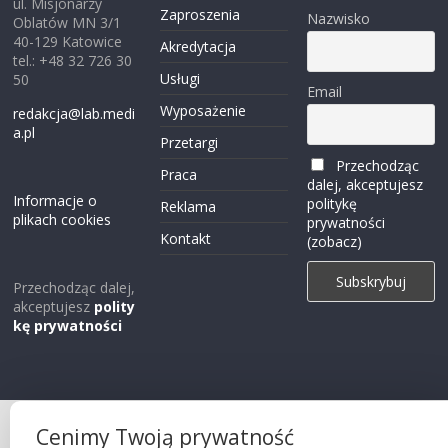
ul. Misjonarzy
Zaproszenia
Nazwisko
Oblatów MN 3/1
40-129 Katowice
Akredytacja
tel.: +48 32 726 30
Usługi
50
Email
Wyposażenie
redakcja@lab.medi
a.pl
Przetargi
Przechodząc
Praca
dalej, akceptujesz
Informacje o
politykę
Reklama
plikach cookies
prywatności
Kontakt
(zobacz)
Przechodząc dalej,
akceptujesz
polity
kę prywatności
Cenimy Twoją prywatność
Projekt strony