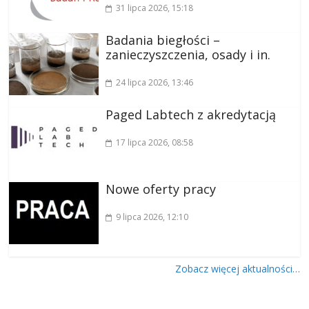
31 lipca 2026
, 15:18
Badania biegłości –
zanieczyszczenia, osady i in.
24 lipca 2026
, 13:46
Paged Labtech z akredytacją
17 lipca 2026
, 08:58
Nowe oferty pracy
9 lipca 2026
, 12:10
Zobacz więcej aktualności…