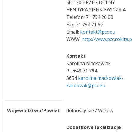
56-120 BRZEG DOLNY
HENRYKA SIENKIEWICZA 4
Telefon: 71 794 20 00
Fax: 71 794 21 97
Email:
kontakt@pcc.eu
WWW:
http://www.pcc.rokita.p
Kontakt
Karolina Mackowiak
PL +48 71 794
3654
karolina.mackowiak-
karolczak@pcc.eu
Województwo/Powiat
dolnośląskie / Wołów
Dodatkowe lokalizacje