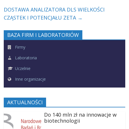
DOSTAWA ANALIZATORA DLS WIELKOŚCI
CZĄSTEK I POTENCJAŁU ZETA
→
BAZA FIRM I LABORATORIÓW
Firmy
Laboratoria
Uczelnie
Inne organizacje
AKTUALNOŚCI
Do 140 mln zł na innowacje w
biotechnologii