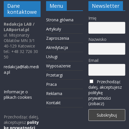
Dane
Menu
Newsletter
kontaktowe
Imię
Strona główna
Redakcja LAB /
Artykuły
LABportal.pl
ul. Misjonarzy
Zaproszenia
Nazwisko
Oblatów MN 3/1
40-129 Katowice
Akredytacja
tel.: +48 32 726 30
Usługi
50
Email
Wyposażenie
redakcja@lab.medi
a.pl
Przetargi
Przechodząc
Praca
dalej, akceptujesz
Informacje o
politykę
Reklama
plikach cookies
prywatności
Kontakt
(zobacz)
Przechodząc dalej,
akceptujesz
polity
kę prywatności