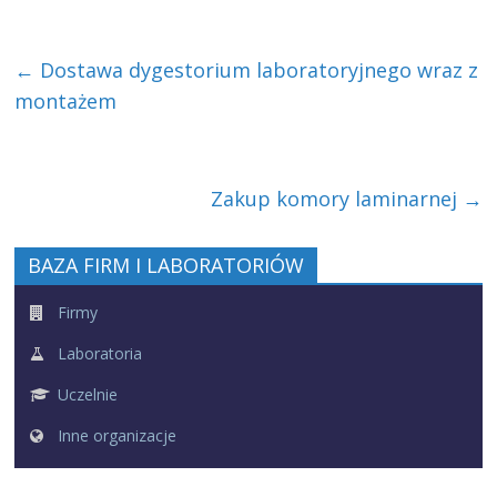
←
Dostawa dygestorium laboratoryjnego wraz z
montażem
Zakup komory laminarnej
→
BAZA FIRM I LABORATORIÓW
Firmy
Laboratoria
Uczelnie
Inne organizacje