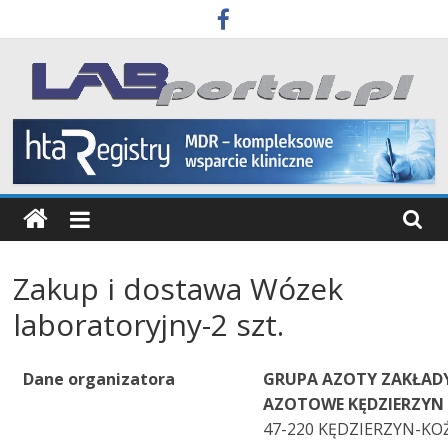
Skip
to
content
Labportal
Laboratoria
Aparatura
Badania
Zakup i dostawa Wózek
laboratoryjny-2 szt.
Dane organizatora
GRUPA AZOTY ZAKŁAD
AZOTOWE KĘDZIERZYN 
47-220 KĘDZIERZYN-KO