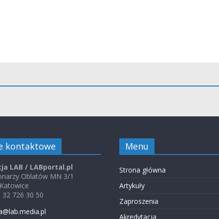
e kontaktowe
Menu
ja LAB / LABportal.pl
Strona główna
jonarzy Oblatów MN 3/1
 Katowice
Artykuły
48 32 726 30 50
Zaproszenia
a@lab.media.pl
Akredytacja