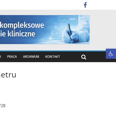
Otwórz pasek narzędzi
I
PRACA
ARCHIWUM
KONTAKT
metru
/28