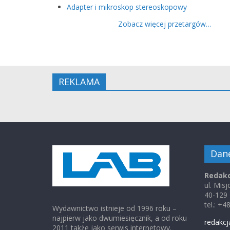
Adapter i mikroskop stereoskopowy
Zobacz więcej przetargów…
REKLAMA
Dan
Redakc
ul. Mis
40-129
tel.: +
Wydawnictwo istnieje od 1996 roku –
najpierw jako dwumiesięcznik, a od roku
redakcj
2011 także jako serwis internetowy.