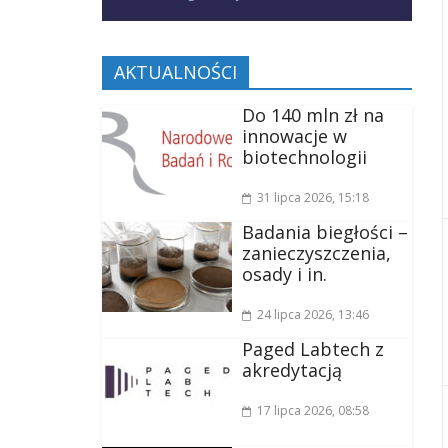
AKTUALNOŚCI
Do 140 mln zł na
innowacje w
biotechnologii
31 lipca 2026
, 15:18
Badania biegłości –
zanieczyszczenia,
osady i in.
24 lipca 2026
, 13:46
Paged Labtech z
akredytacją
17 lipca 2026
, 08:58