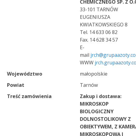
CHEMICZNEGO SP. Z O.
33-101 TARNÓW
EUGENIUSZA
KWIATKOWSKIEGO 8
Tel. 14 633 06 82
Fax. 14 628 34 57
E-
mail
jrch@grupaazoty.c
WWW
jrch.grupaazoty.c
Województwo
małopolskie
Powiat
Tarnów
Treść zamówienia
Zakup i dostawa:
MIKROSKOP
BIOLOGICZNY
DOLNOSTOLIKOWY Z
OBIEKTYWEM, Z KAMER
MIKROSKOPOWĄ I