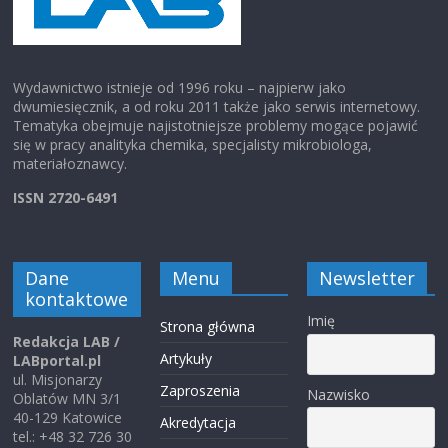
Wydawnictwo istnieje od 1996 roku – najpierw jako
dwumiesięcznik, a od roku 2011 także jako serwis internetowy.
Tematyka obejmuje najistotniejsze problemy mogące pojawić
się w pracy analityka chemika, specjalisty mikrobiologa,
materiałoznawcy.
ISSN 2720-6491
Dane
Menu
Newsletter
kontaktowe
Imię
Strona główna
Redakcja LAB /
Artykuły
LABportal.pl
ul. Misjonarzy
Zaproszenia
Nazwisko
Oblatów MN 3/1
40-129 Katowice
Akredytacja
tel.: +48 32 726 30