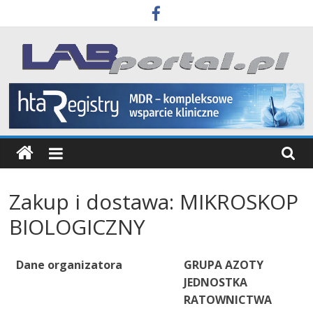
Skip
to
content
Labportal
Laboratoria
Aparatura
Badania
Zakup i dostawa: MIKROSKOP
BIOLOGICZNY
Dane organizatora
GRUPA AZOTY
JEDNOSTKA
RATOWNICTWA